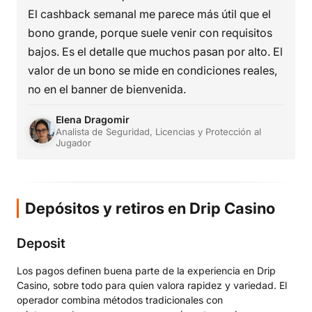
El cashback semanal me parece más útil que el
bono grande, porque suele venir con requisitos
bajos. Es el detalle que muchos pasan por alto. El
valor de un bono se mide en condiciones reales,
no en el banner de bienvenida.
Elena Dragomir
Analista de Seguridad, Licencias y Protección al
Jugador
Depósitos y retiros en Drip Casino
Deposit
Los pagos definen buena parte de la experiencia en Drip
Casino, sobre todo para quien valora rapidez y variedad. El
operador combina métodos tradicionales con