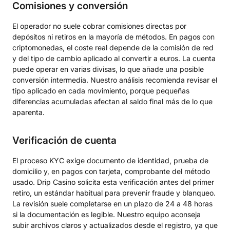
Comisiones y conversión
El operador no suele cobrar comisiones directas por
depósitos ni retiros en la mayoría de métodos. En pagos con
criptomonedas, el coste real depende de la comisión de red
y del tipo de cambio aplicado al convertir a euros. La cuenta
puede operar en varias divisas, lo que añade una posible
conversión intermedia. Nuestro análisis recomienda revisar el
tipo aplicado en cada movimiento, porque pequeñas
diferencias acumuladas afectan al saldo final más de lo que
aparenta.
Verificación de cuenta
El proceso KYC exige documento de identidad, prueba de
domicilio y, en pagos con tarjeta, comprobante del método
usado. Drip Casino solicita esta verificación antes del primer
retiro, un estándar habitual para prevenir fraude y blanqueo.
La revisión suele completarse en un plazo de 24 a 48 horas
si la documentación es legible. Nuestro equipo aconseja
subir archivos claros y actualizados desde el registro, ya que