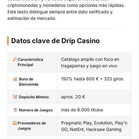
criptomonedas y monederos como opciones más rápidas.
Este texto distingue siempre entre dato verificado y
estimación de mercado.
Datos clave de Drip Casino
Catálogo amplio con foco en
Característica
Principal
tragaperras y juego en vivo
150% hasta 600 € + 325 giros
Bono de
Bienvenida
aprox. 20 €
Depósito Mínimo
más de 6.000 títulos
Número de Juegos
Pragmatic Play, Evolution, Play’n
Proveedores de
Juegos
GO, NetEnt, Hacksaw Gaming