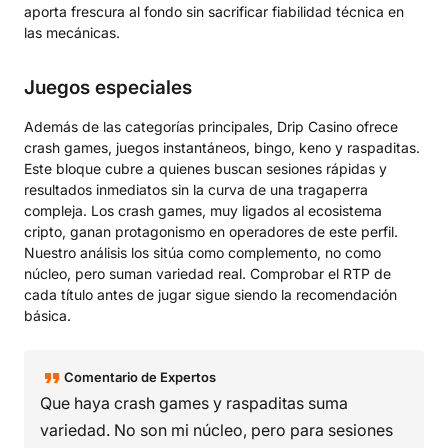
aporta frescura al fondo sin sacrificar fiabilidad técnica en
las mecánicas.
Juegos especiales
Además de las categorías principales, Drip Casino ofrece
crash games, juegos instantáneos, bingo, keno y raspaditas.
Este bloque cubre a quienes buscan sesiones rápidas y
resultados inmediatos sin la curva de una tragaperra
compleja. Los crash games, muy ligados al ecosistema
cripto, ganan protagonismo en operadores de este perfil.
Nuestro análisis los sitúa como complemento, no como
núcleo, pero suman variedad real. Comprobar el RTP de
cada título antes de jugar sigue siendo la recomendación
básica.
Comentario de Expertos
Que haya crash games y raspaditas suma
variedad. No son mi núcleo, pero para sesiones