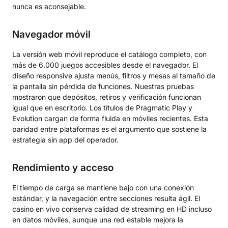
nunca es aconsejable.
Navegador móvil
La versión web móvil reproduce el catálogo completo, con
más de 6.000 juegos accesibles desde el navegador. El
diseño responsive ajusta menús, filtros y mesas al tamaño de
la pantalla sin pérdida de funciones. Nuestras pruebas
mostraron que depósitos, retiros y verificación funcionan
igual que en escritorio. Los títulos de Pragmatic Play y
Evolution cargan de forma fluida en móviles recientes. Esta
paridad entre plataformas es el argumento que sostiene la
estrategia sin app del operador.
Rendimiento y acceso
El tiempo de carga se mantiene bajo con una conexión
estándar, y la navegación entre secciones resulta ágil. El
casino en vivo conserva calidad de streaming en HD incluso
en datos móviles, aunque una red estable mejora la