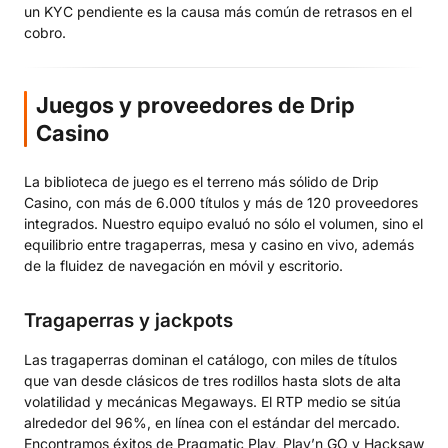
un KYC pendiente es la causa más común de retrasos en el
cobro.
Juegos y proveedores de Drip
Casino
La biblioteca de juego es el terreno más sólido de Drip
Casino, con más de 6.000 títulos y más de 120 proveedores
integrados. Nuestro equipo evaluó no sólo el volumen, sino el
equilibrio entre tragaperras, mesa y casino en vivo, además
de la fluidez de navegación en móvil y escritorio.
Tragaperras y jackpots
Las tragaperras dominan el catálogo, con miles de títulos
que van desde clásicos de tres rodillos hasta slots de alta
volatilidad y mecánicas Megaways. El RTP medio se sitúa
alrededor del 96%, en línea con el estándar del mercado.
Encontramos éxitos de Pragmatic Play, Play’n GO y Hacksaw