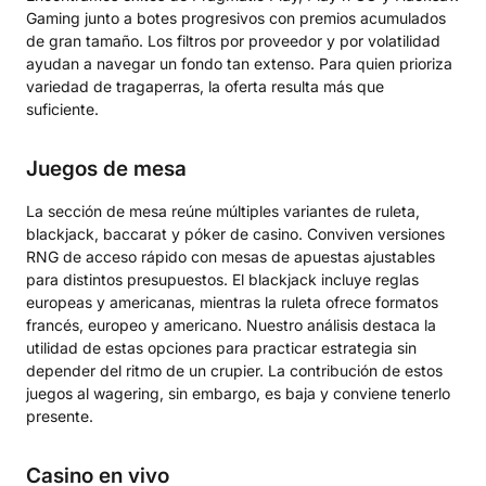
Gaming junto a botes progresivos con premios acumulados
de gran tamaño. Los filtros por proveedor y por volatilidad
ayudan a navegar un fondo tan extenso. Para quien prioriza
variedad de tragaperras, la oferta resulta más que
suficiente.
Juegos de mesa
La sección de mesa reúne múltiples variantes de ruleta,
blackjack, baccarat y póker de casino. Conviven versiones
RNG de acceso rápido con mesas de apuestas ajustables
para distintos presupuestos. El blackjack incluye reglas
europeas y americanas, mientras la ruleta ofrece formatos
francés, europeo y americano. Nuestro análisis destaca la
utilidad de estas opciones para practicar estrategia sin
depender del ritmo de un crupier. La contribución de estos
juegos al wagering, sin embargo, es baja y conviene tenerlo
presente.
Casino en vivo