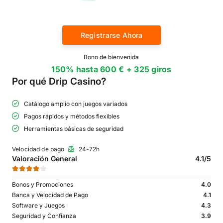
Registrarse Ahora
Bono de bienvenida
150% hasta 600 € + 325 giros
Por qué Drip Casino?
Catálogo amplio con juegos variados
Pagos rápidos y métodos flexibles
Herramientas básicas de seguridad
Velocidad de pago
24-72h
Valoración General
4.1/5
Bonos y Promociones
4.0
Banca y Velocidad de Pago
4.1
Software y Juegos
4.3
Seguridad y Confianza
3.9