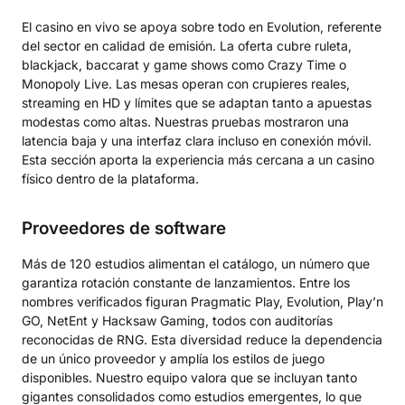
El casino en vivo se apoya sobre todo en Evolution, referente
del sector en calidad de emisión. La oferta cubre ruleta,
blackjack, baccarat y game shows como Crazy Time o
Monopoly Live. Las mesas operan con crupieres reales,
streaming en HD y límites que se adaptan tanto a apuestas
modestas como altas. Nuestras pruebas mostraron una
latencia baja y una interfaz clara incluso en conexión móvil.
Esta sección aporta la experiencia más cercana a un casino
físico dentro de la plataforma.
Proveedores de software
Más de 120 estudios alimentan el catálogo, un número que
garantiza rotación constante de lanzamientos. Entre los
nombres verificados figuran Pragmatic Play, Evolution, Play’n
GO, NetEnt y Hacksaw Gaming, todos con auditorías
reconocidas de RNG. Esta diversidad reduce la dependencia
de un único proveedor y amplía los estilos de juego
disponibles. Nuestro equipo valora que se incluyan tanto
gigantes consolidados como estudios emergentes, lo que