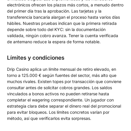
electrónicos ofrecen los plazos más cortos, a menudo dentro
del primer día tras la aprobación. Las tarjetas y la
transferencia bancaria alargan el proceso hasta varios días
hábiles. Nuestras pruebas indican que la primera retirada
depende sobre todo del KYC: sin la documentación
validada, ningún cobro avanza. Tener la cuenta verificada
de antemano reduce la espera de forma notable.
Límites y condiciones
Drip Casino aplica un límite mensual de retiro elevado, en
torno a 125.000 € según fuentes del sector, más alto que
muchos rivales. Existen topes por transacción que conviene
consultar antes de solicitar cobros grandes. Los saldos
vinculados a bonos activos no pueden retirarse hasta
completar el wagering correspondiente. Un jugador con
estrategia clara debe separar el dinero real del promocional
para evitar bloqueos. Los límites concretos varían por
método, así que verificarlos evita sorpresas.