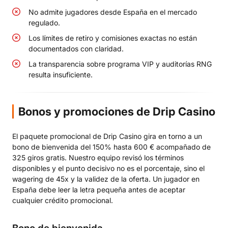
No admite jugadores desde España en el mercado
regulado.
Los límites de retiro y comisiones exactas no están
documentados con claridad.
La transparencia sobre programa VIP y auditorías RNG
resulta insuficiente.
Bonos y promociones de Drip Casino
El paquete promocional de Drip Casino gira en torno a un
bono de bienvenida del 150% hasta 600 € acompañado de
325 giros gratis. Nuestro equipo revisó los términos
disponibles y el punto decisivo no es el porcentaje, sino el
wagering de 45x y la validez de la oferta. Un jugador en
España debe leer la letra pequeña antes de aceptar
cualquier crédito promocional.