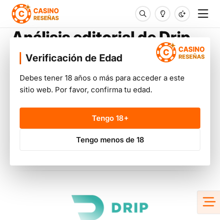
Análisis editorial de Drip
Casino en España
Verificación de Edad
Debes tener 18 años o más para acceder a este
Casino Reseñas
/
Reseñas
/
Análisis editorial de Drip Casino en
sitio web. Por favor, confirma tu edad.
España
Tengo 18+
Escrito por:
Elena Dragomir
,
Analista de Seguridad,
Licencias y Protección al Jugador
|
Verificado por:
Sofía Vega Torres
,
Especialista en Juegos de Casino y
Tengo menos de 18
Proveedores de Software
Última actualización agosto 3, 2026, 13:56