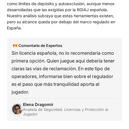
como límites de depósito y autoexclusión, aunque menos
desarrolladas que las exigidas por la RGIAJ española.
Nuestro análisis subraya que estas herramientas existen,
pero su alcance queda por debajo del marco regulado en
España.
Comentario de Expertos
Sin licencia española, no lo recomendaría como
primera opción. Quien juegue aquí debería tener
claras las vías de reclamación. En este tipo de
operadores, informarse bien sobre el regulador
es el paso que más tranquilidad aporta al
jugador.
Elena Dragomir
Analista de Seguridad, Licencias y Protección al
Jugador