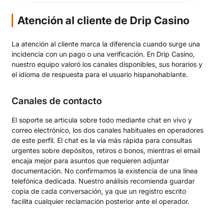
Atención al cliente de Drip Casino
La atención al cliente marca la diferencia cuando surge una
incidencia con un pago o una verificación. En Drip Casino,
nuestro equipo valoró los canales disponibles, sus horarios y
el idioma de respuesta para el usuario hispanohablante.
Canales de contacto
El soporte se articula sobre todo mediante chat en vivo y
correo electrónico, los dos canales habituales en operadores
de este perfil. El chat es la vía más rápida para consultas
urgentes sobre depósitos, retiros o bonos, mientras el email
encaja mejor para asuntos que requieren adjuntar
documentación. No confirmamos la existencia de una línea
telefónica dedicada. Nuestro análisis recomienda guardar
copia de cada conversación, ya que un registro escrito
facilita cualquier reclamación posterior ante el operador.