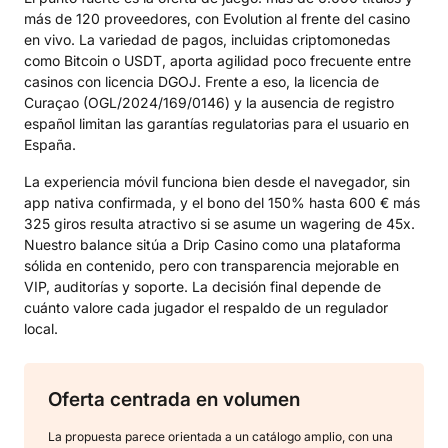
más de 120 proveedores, con Evolution al frente del casino
en vivo. La variedad de pagos, incluidas criptomonedas
como Bitcoin o USDT, aporta agilidad poco frecuente entre
casinos con licencia DGOJ. Frente a eso, la licencia de
Curaçao (OGL/2024/169/0146) y la ausencia de registro
español limitan las garantías regulatorias para el usuario en
España.
La experiencia móvil funciona bien desde el navegador, sin
app nativa confirmada, y el bono del 150% hasta 600 € más
325 giros resulta atractivo si se asume un wagering de 45x.
Nuestro balance sitúa a Drip Casino como una plataforma
sólida en contenido, pero con transparencia mejorable en
VIP, auditorías y soporte. La decisión final depende de
cuánto valore cada jugador el respaldo de un regulador
local.
Oferta centrada en volumen
La propuesta parece orientada a un catálogo amplio, con una