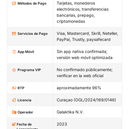
Tarjetas, monederos
Métodos de Pago
electrónicos, transferencias
bancarias, prepago,
criptomonedas
Visa, Mastercard, Skrill, Neteller,
Servicios de Pago
PayPal, Trustly, paysafecard
Sin app nativa confirmada;
App Móvil
versión web móvil optimizada
No confirmado públicamente;
Programa VIP
verificar en la web oficial
aproximadamente 96%
RTP
Curaçao (OGL/2024/169/0146)
Licencia
Galaktika N.V.
Operador
2023
Fecha de