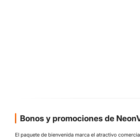
Bonos y promociones de Neon
El paquete de bienvenida marca el atractivo comercia