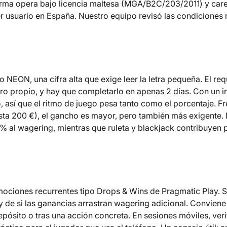
forma opera bajo licencia maltesa (MGA/B2C/203/2011) y car
r usuario en España. Nuestro equipo revisó las condiciones 
NEON, una cifra alta que exige leer la letra pequeña. El req
ro propio, y hay que completarlo en apenas 2 días. Con un 
 así que el ritmo de juego pesa tanto como el porcentaje. Fr
sta 200 €), el gancho es mayor, pero también más exigente.
% al wagering, mientras que ruleta y blackjack contribuyen
mociones recurrentes tipo Drops & Wins de Pragmatic Play. Su
y de si las ganancias arrastran wagering adicional. Conviene
 depósito o tras una acción concreta. En sesiones móviles, ve