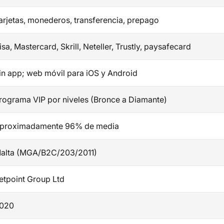
arjetas, monederos, transferencia, prepago
isa, Mastercard, Skrill, Neteller, Trustly, paysafecard
in app; web móvil para iOS y Android
rograma VIP por niveles (Bronce a Diamante)
proximadamente 96% de media
alta (MGA/B2C/203/2011)
etpoint Group Ltd
020