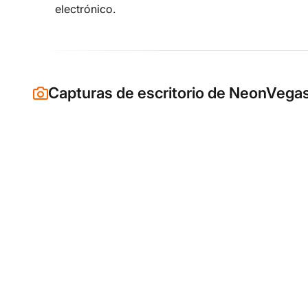
electrónico.
Capturas de escritorio de NeonVega