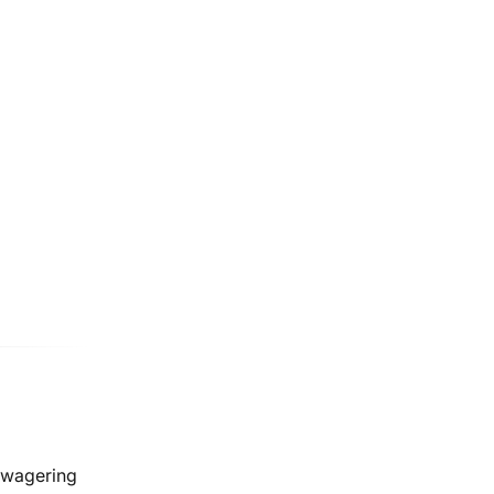
l wagering