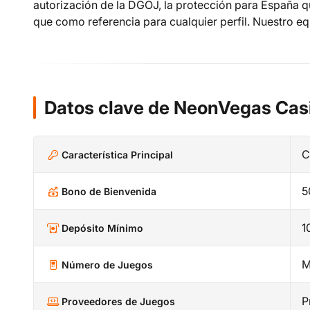
autorización de la DGOJ, la protección para España q
que como referencia para cualquier perfil. Nuestro equ
Datos clave de NeonVegas Cas
C
Característica Principal
5
Bono de Bienvenida
1
Depósito Mínimo
M
Número de Juegos
P
Proveedores de Juegos