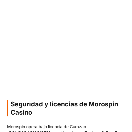
Seguridad y licencias de Morospin
Casino
Morospin opera bajo licencia de Curazao