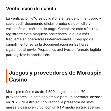
Verificación de cuenta
La verificación KYC es obligatoria antes del primer cobro y
suele pedir documento oficial, prueba de domicilio y
validación del método de pago. Completar este trámite al
registrarte evita bloqueos posteriores, la queja más
frecuente en operadores internacionales. El equipo de
cumplimiento revisa la documentación en las horas
siguientes al envío. Prepara los archivos en formato legible
para agilizar la aprobación.
Juegos y proveedores de Morospin
Casino
Morospin reúne más de 4.500 juegos de unos 70
proveedores, un catálogo amplio para un operador lanzado
en 2025. Nuestro equipo verificó la presencia de slots,
mesas y casino en vivo, con un RTP medio en tragaperras