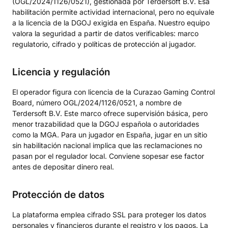
(OGL/2024/1126/0521), gestionada por Terdersoft B.V. Esa
habilitación permite actividad internacional, pero no equivale
a la licencia de la DGOJ exigida en España. Nuestro equipo
valora la seguridad a partir de datos verificables: marco
regulatorio, cifrado y políticas de protección al jugador.
Licencia y regulación
El operador figura con licencia de la Curazao Gaming Control
Board, número OGL/2024/1126/0521, a nombre de
Terdersoft B.V. Este marco ofrece supervisión básica, pero
menor trazabilidad que la DGOJ española o autoridades
como la MGA. Para un jugador en España, jugar en un sitio
sin habilitación nacional implica que las reclamaciones no
pasan por el regulador local. Conviene sopesar ese factor
antes de depositar dinero real.
Protección de datos
La plataforma emplea cifrado SSL para proteger los datos
personales y financieros durante el registro y los pagos. La