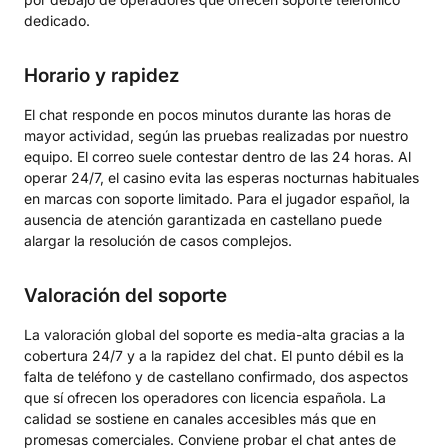
dedicado.
Horario y rapidez
El chat responde en pocos minutos durante las horas de
mayor actividad, según las pruebas realizadas por nuestro
equipo. El correo suele contestar dentro de las 24 horas. Al
operar 24/7, el casino evita las esperas nocturnas habituales
en marcas con soporte limitado. Para el jugador español, la
ausencia de atención garantizada en castellano puede
alargar la resolución de casos complejos.
Valoración del soporte
La valoración global del soporte es media-alta gracias a la
cobertura 24/7 y a la rapidez del chat. El punto débil es la
falta de teléfono y de castellano confirmado, dos aspectos
que sí ofrecen los operadores con licencia española. La
calidad se sostiene en canales accesibles más que en
promesas comerciales. Conviene probar el chat antes de