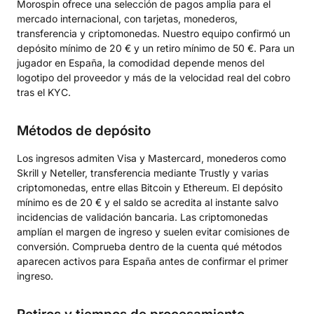
Morospin ofrece una selección de pagos amplia para el
mercado internacional, con tarjetas, monederos,
transferencia y criptomonedas. Nuestro equipo confirmó un
depósito mínimo de 20 € y un retiro mínimo de 50 €. Para un
jugador en España, la comodidad depende menos del
logotipo del proveedor y más de la velocidad real del cobro
tras el KYC.
Métodos de depósito
Los ingresos admiten Visa y Mastercard, monederos como
Skrill y Neteller, transferencia mediante Trustly y varias
criptomonedas, entre ellas Bitcoin y Ethereum. El depósito
mínimo es de 20 € y el saldo se acredita al instante salvo
incidencias de validación bancaria. Las criptomonedas
amplían el margen de ingreso y suelen evitar comisiones de
conversión. Comprueba dentro de la cuenta qué métodos
aparecen activos para España antes de confirmar el primer
ingreso.