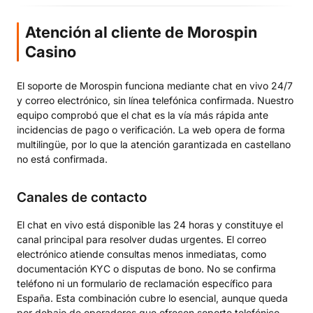
Atención al cliente de Morospin
Casino
El soporte de Morospin funciona mediante chat en vivo 24/7
y correo electrónico, sin línea telefónica confirmada. Nuestro
equipo comprobó que el chat es la vía más rápida ante
incidencias de pago o verificación. La web opera de forma
multilingüe, por lo que la atención garantizada en castellano
no está confirmada.
Canales de contacto
El chat en vivo está disponible las 24 horas y constituye el
canal principal para resolver dudas urgentes. El correo
electrónico atiende consultas menos inmediatas, como
documentación KYC o disputas de bono. No se confirma
teléfono ni un formulario de reclamación específico para
España. Esta combinación cubre lo esencial, aunque queda
por debajo de operadores que ofrecen soporte telefónico