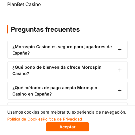
PlanBet Casino
Preguntas frecuentes
¿Morospin Casino es seguro para jugadores de
España?
¿Qué bono de bienvenida ofrece Morospin
Casino?
¿Qué métodos de pago acepta Morospin
Casino en España?
¿Cuánto tarda un retiro en Morospin Casino?
Usamos cookies para mejorar tu experiencia de navegación.
Política de Cookies
Política de Privacidad
¿Morospin Casino tiene aplicación móvil?
Aceptar