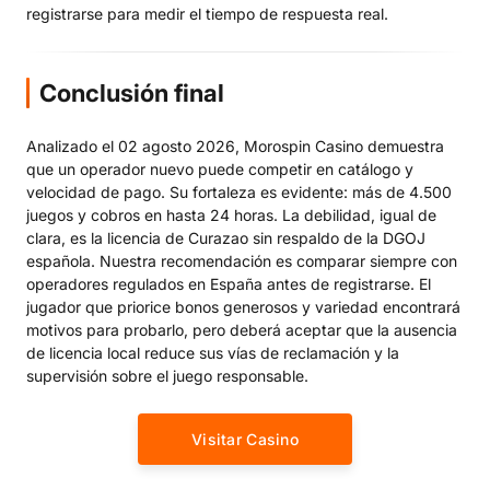
registrarse para medir el tiempo de respuesta real.
Conclusión final
Analizado el 02 agosto 2026, Morospin Casino demuestra
que un operador nuevo puede competir en catálogo y
velocidad de pago. Su fortaleza es evidente: más de 4.500
juegos y cobros en hasta 24 horas. La debilidad, igual de
clara, es la licencia de Curazao sin respaldo de la DGOJ
española. Nuestra recomendación es comparar siempre con
operadores regulados en España antes de registrarse. El
jugador que priorice bonos generosos y variedad encontrará
motivos para probarlo, pero deberá aceptar que la ausencia
de licencia local reduce sus vías de reclamación y la
supervisión sobre el juego responsable.
Visitar Casino