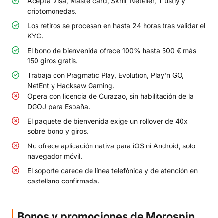
Acepta Visa, Mastercard, Skrill, Neteller, Trustly y
criptomonedas.
Los retiros se procesan en hasta 24 horas tras validar el
KYC.
El bono de bienvenida ofrece 100% hasta 500 € más
150 giros gratis.
Trabaja con Pragmatic Play, Evolution, Play'n GO,
NetEnt y Hacksaw Gaming.
Opera con licencia de Curazao, sin habilitación de la
DGOJ para España.
El paquete de bienvenida exige un rollover de 40x
sobre bono y giros.
No ofrece aplicación nativa para iOS ni Android, solo
navegador móvil.
El soporte carece de línea telefónica y de atención en
castellano confirmada.
Bonos y promociones de Morospin