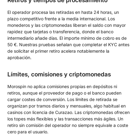
Retiros y tiempos de procesamiento
El operador procesa las retiradas en hasta 24 horas, un
plazo competitivo frente a la media internacional. Los
monederos y las criptomonedas liberan el saldo con mayor
rapidez que tarjetas o transferencia, donde el banco
intermediario añade días. El importe mínimo de cobro es de
50 €. Nuestras pruebas señalan que completar el KYC antes
de solicitar el primer retiro acelera notablemente la
aprobación.
Límites, comisiones y criptomonedas
Morospin no aplica comisiones propias en depósitos ni
retiros, aunque el proveedor de pago o el banco pueden
cargar costes de conversión. Los límites de retirada se
organizan por tramos diarios y mensuales, algo habitual en
casinos con licencia de Curazao. Las criptomonedas ofrecen
los topes más flexibles y las transacciones más ágiles. Un
retiro sin comisión del operador no siempre equivale a coste
cero para el usuario.