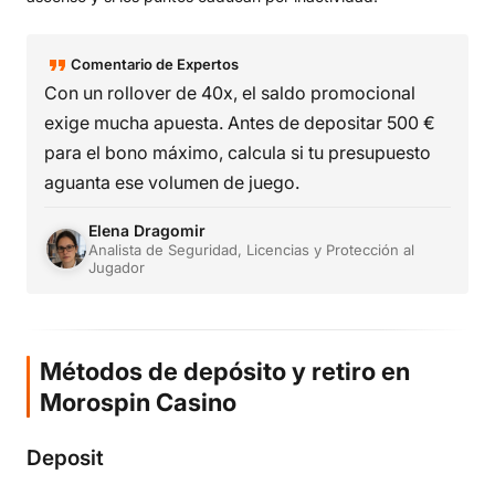
Comentario de Expertos
Con un rollover de 40x, el saldo promocional
exige mucha apuesta. Antes de depositar 500 €
para el bono máximo, calcula si tu presupuesto
aguanta ese volumen de juego.
Elena Dragomir
Analista de Seguridad, Licencias y Protección al
Jugador
Métodos de depósito y retiro en
Morospin Casino
Deposit