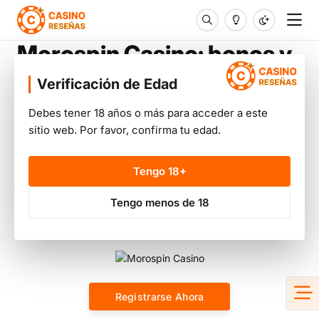
Morospin Casino: bonos y
juegos
Verificación de Edad
Debes tener 18 años o más para acceder a este
Casino Reseñas
/
Reseñas
/
Morospin Casino: bonos y juegos
sitio web. Por favor, confirma tu edad.
Escrito por:
Elena Dragomir
,
Analista de Seguridad,
Licencias y Protección al Jugador
Tengo 18+
|
Verificado por:
Sofía Vega Torres
,
Especialista en Juegos de Casino y
Proveedores de Software
Tengo menos de 18
Última actualización agosto 2, 2026, 11:56
Registrarse Ahora