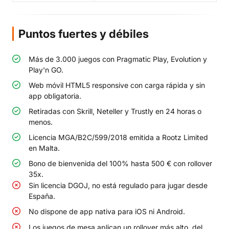
Puntos fuertes y débiles
Más de 3.000 juegos con Pragmatic Play, Evolution y
Play'n GO.
Web móvil HTML5 responsive con carga rápida y sin
app obligatoria.
Retiradas con Skrill, Neteller y Trustly en 24 horas o
menos.
Licencia MGA/B2C/599/2018 emitida a Rootz Limited
en Malta.
Bono de bienvenida del 100% hasta 500 € con rollover
35x.
Sin licencia DGOJ, no está regulado para jugar desde
España.
No dispone de app nativa para iOS ni Android.
Los juegos de mesa aplican un rollover más alto, del