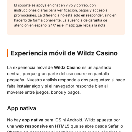
El soporte se apoya en chat en vivo y correo, con
instrucciones claras para verificación, pagos y acceso a
promociones. La diferencia no está solo en responder, sino en
hacerlo de forma coherente. La ausencia de garantía de
atención en español 24/7 es el matiz que rebaja la nota.
Experiencia móvil de Wildz Casino
La experiencia móvil de
Wildz Casino
es un apartado
central, porque gran parte del uso ocurre en pantalla
pequeña. Nuestro análisis responde a dos preguntas: si hace
falta instalar algo y si el navegador responde bien al
moverse entre juegos, bonos y pagos.
App nativa
No hay
app nativa
para iOS ni Android. Wildz apuesta por
una
web responsive en HTML5
que se abre desde Safari o