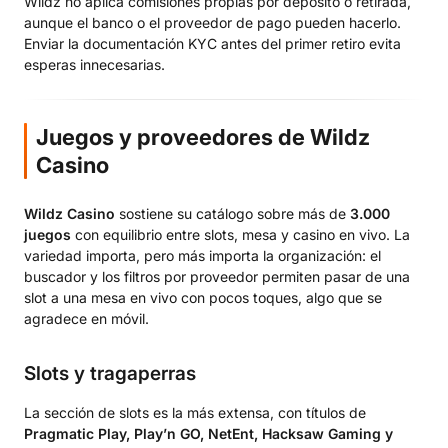
Wildz no aplica comisiones propias por depósito o retirada,
aunque el banco o el proveedor de pago pueden hacerlo.
Enviar la documentación
KYC
antes del primer retiro evita
esperas innecesarias.
Juegos y proveedores de Wildz
Casino
Wildz Casino
sostiene su catálogo sobre más de
3.000
juegos
con equilibrio entre slots, mesa y casino en vivo. La
variedad importa, pero más importa la organización: el
buscador y los filtros por proveedor permiten pasar de una
slot a una mesa en vivo con pocos toques, algo que se
agradece en móvil.
Slots y tragaperras
La sección de slots es la más extensa, con títulos de
Pragmatic Play, Play’n GO, NetEnt, Hacksaw Gaming y