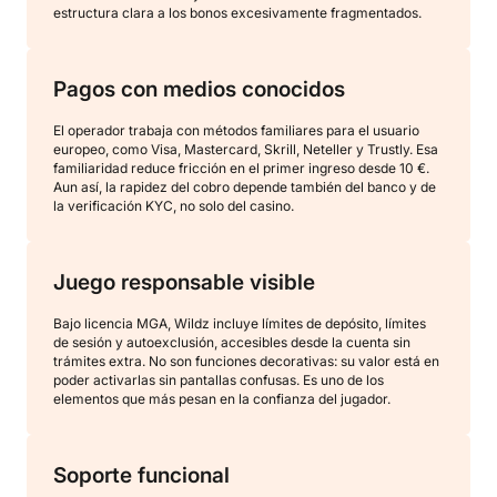
estructura clara a los bonos excesivamente fragmentados.
Pagos con medios conocidos
El operador trabaja con métodos familiares para el usuario
europeo, como Visa, Mastercard, Skrill, Neteller y Trustly. Esa
familiaridad reduce fricción en el primer ingreso desde 10 €.
Aun así, la rapidez del cobro depende también del banco y de
la verificación KYC, no solo del casino.
Juego responsable visible
Bajo licencia MGA, Wildz incluye límites de depósito, límites
de sesión y autoexclusión, accesibles desde la cuenta sin
trámites extra. No son funciones decorativas: su valor está en
poder activarlas sin pantallas confusas. Es uno de los
elementos que más pesan en la confianza del jugador.
Soporte funcional