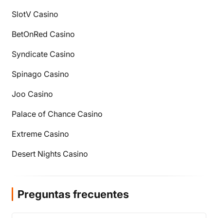
SlotV Casino
BetOnRed Casino
Syndicate Casino
Spinago Casino
Joo Casino
Palace of Chance Casino
Extreme Casino
Desert Nights Casino
Preguntas frecuentes