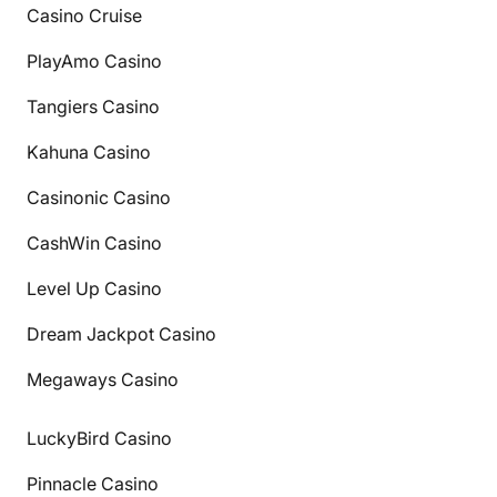
Casino Cruise
PlayAmo Casino
Tangiers Casino
Kahuna Casino
Casinonic Casino
CashWin Casino
Level Up Casino
Dream Jackpot Casino
Megaways Casino
LuckyBird Casino
Pinnacle Casino