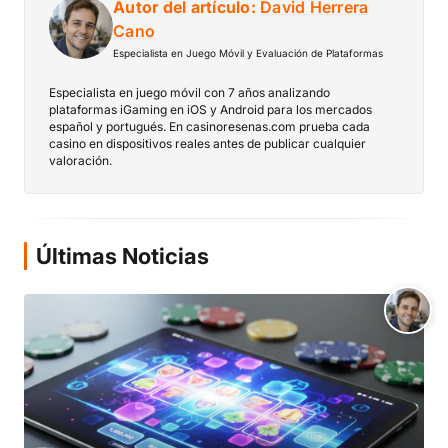
Autor del artículo:
David Herrera
Cano
Especialista en Juego Móvil y Evaluación de Plataformas
Especialista en juego móvil con 7 años analizando
plataformas iGaming en iOS y Android para los mercados
español y portugués. En casinoresenas.com prueba cada
casino en dispositivos reales antes de publicar cualquier
valoración.
Últimas Noticias