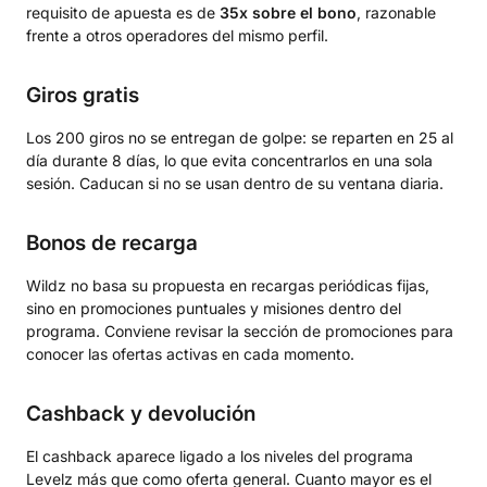
requisito de apuesta es de
35x sobre el bono
, razonable
frente a otros operadores del mismo perfil.
Giros gratis
Los
200 giros
no se entregan de golpe: se reparten en 25 al
día durante 8 días, lo que evita concentrarlos en una sola
sesión. Caducan si no se usan dentro de su ventana diaria.
Bonos de recarga
Wildz no basa su propuesta en recargas periódicas fijas,
sino en promociones puntuales y misiones dentro del
programa. Conviene revisar la sección de promociones para
conocer las ofertas activas en cada momento.
Cashback y devolución
El
cashback
aparece ligado a los niveles del programa
Levelz más que como oferta general. Cuanto mayor es el