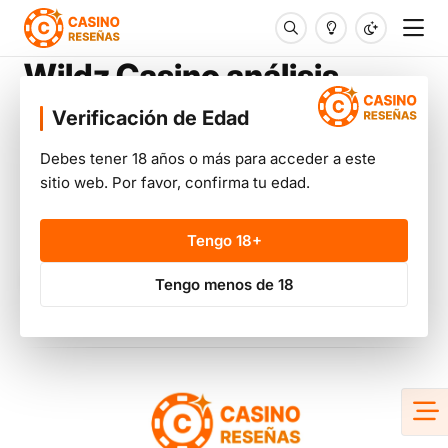
Wildz Casino análisis
independiente
Verificación de Edad
Debes tener 18 años o más para acceder a este
Casino Reseñas
/
Reseñas
/
Wildz Casino análisis
sitio web. Por favor, confirma tu edad.
independiente
Tengo 18+
Escrito por:
David Herrera Cano
,
Especialista en Juego
Móvil y Evaluación de Plataformas
|
Verificado por:
Sofía Vega Torres
,
Especialista en Juegos de Casino y
Tengo menos de 18
Proveedores de Software
Última actualización agosto 5, 2026, 17:56