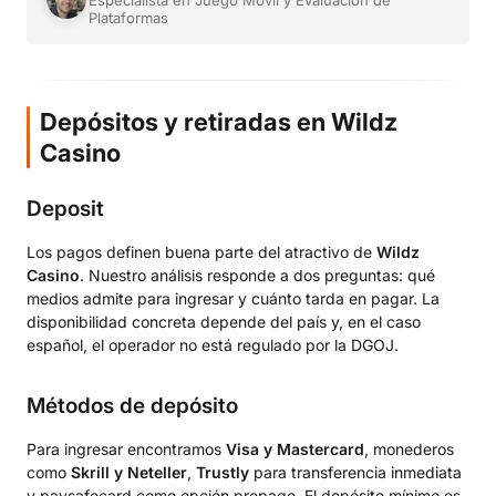
Plataformas
Depósitos y retiradas en Wildz
Casino
Deposit
Los pagos definen buena parte del atractivo de
Wildz
Casino
. Nuestro análisis responde a dos preguntas: qué
medios admite para ingresar y cuánto tarda en pagar. La
disponibilidad concreta depende del país y, en el caso
español, el operador no está regulado por la DGOJ.
Métodos de depósito
Para ingresar encontramos
Visa y Mastercard
, monederos
como
Skrill y Neteller
,
Trustly
para transferencia inmediata
y
paysafecard
como opción prepago. El depósito mínimo es