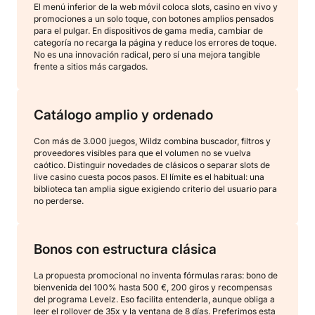
El menú inferior de la web móvil coloca slots, casino en vivo y
promociones a un solo toque, con botones amplios pensados
para el pulgar. En dispositivos de gama media, cambiar de
categoría no recarga la página y reduce los errores de toque.
No es una innovación radical, pero sí una mejora tangible
frente a sitios más cargados.
Catálogo amplio y ordenado
Con más de 3.000 juegos, Wildz combina buscador, filtros y
proveedores visibles para que el volumen no se vuelva
caótico. Distinguir novedades de clásicos o separar slots de
live casino cuesta pocos pasos. El límite es el habitual: una
biblioteca tan amplia sigue exigiendo criterio del usuario para
no perderse.
Bonos con estructura clásica
La propuesta promocional no inventa fórmulas raras: bono de
bienvenida del 100% hasta 500 €, 200 giros y recompensas
del programa Levelz. Eso facilita entenderla, aunque obliga a
leer el rollover de 35x y la ventana de 8 días. Preferimos esta