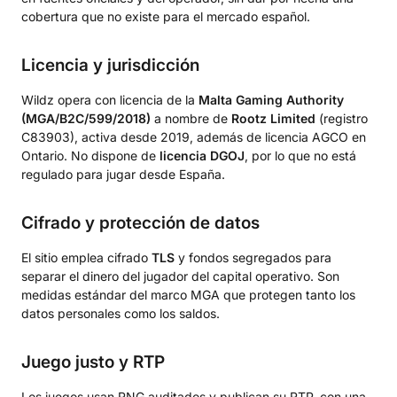
cobertura que no existe para el mercado español.
Licencia y jurisdicción
Wildz opera con licencia de la
Malta Gaming Authority
(MGA/B2C/599/2018)
a nombre de
Rootz Limited
(registro
C83903), activa desde 2019, además de licencia AGCO en
Ontario. No dispone de
licencia DGOJ
, por lo que
no está
regulado para jugar desde España
.
Cifrado y protección de datos
El sitio emplea cifrado
TLS
y fondos segregados para
separar el dinero del jugador del capital operativo. Son
medidas estándar del marco MGA que protegen tanto los
datos personales como los saldos.
Juego justo y RTP
Los juegos usan RNG auditados y publican su
RTP
, con una