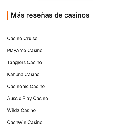
Más reseñas de casinos
Casino Cruise
PlayAmo Casino
Tangiers Casino
Kahuna Casino
Casinonic Casino
Aussie Play Casino
Wildz Casino
CashWin Casino