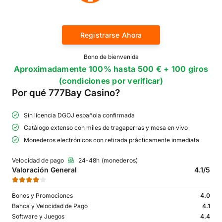
Registrarse Ahora
Bono de bienvenida
Aproximadamente 100% hasta 500 € + 100 giros
(condiciones por verificar)
Por qué 777Bay Casino?
Sin licencia DGOJ española confirmada
Catálogo extenso con miles de tragaperras y mesa en vivo
Monederos electrónicos con retirada prácticamente inmediata
Velocidad de pago
24-48h (monederos)
Valoración General
4.1/5
Bonos y Promociones
4.0
Banca y Velocidad de Pago
4.1
Software y Juegos
4.4