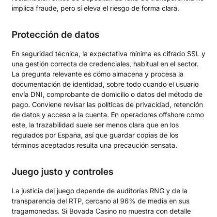
implica fraude, pero sí eleva el riesgo de forma clara.
Protección de datos
En seguridad técnica, la expectativa mínima es cifrado SSL y
una gestión correcta de credenciales, habitual en el sector.
La pregunta relevante es cómo almacena y procesa la
documentación de identidad, sobre todo cuando el usuario
envía DNI, comprobante de domicilio o datos del método de
pago. Conviene revisar las políticas de privacidad, retención
de datos y acceso a la cuenta. En operadores offshore como
este, la trazabilidad suele ser menos clara que en los
regulados por España, así que guardar copias de los
términos aceptados resulta una precaución sensata.
Juego justo y controles
La justicia del juego depende de auditorías RNG y de la
transparencia del RTP, cercano al 96% de media en sus
tragamonedas. Si Bovada Casino no muestra con detalle