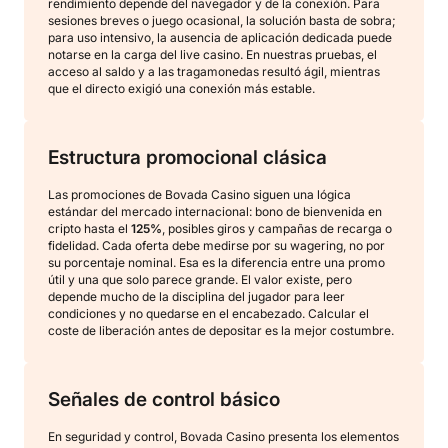
rendimiento depende del navegador y de la conexión. Para
sesiones breves o juego ocasional, la solución basta de sobra;
para uso intensivo, la ausencia de aplicación dedicada puede
notarse en la carga del live casino. En nuestras pruebas, el
acceso al saldo y a las tragamonedas resultó ágil, mientras
que el directo exigió una conexión más estable.
Estructura promocional clásica
Las promociones de Bovada Casino siguen una lógica
estándar del mercado internacional: bono de bienvenida en
cripto hasta el
125%
, posibles giros y campañas de recarga o
fidelidad. Cada oferta debe medirse por su wagering, no por
su porcentaje nominal. Esa es la diferencia entre una promo
útil y una que solo parece grande. El valor existe, pero
depende mucho de la disciplina del jugador para leer
condiciones y no quedarse en el encabezado. Calcular el
coste de liberación antes de depositar es la mejor costumbre.
Señales de control básico
En seguridad y control, Bovada Casino presenta los elementos