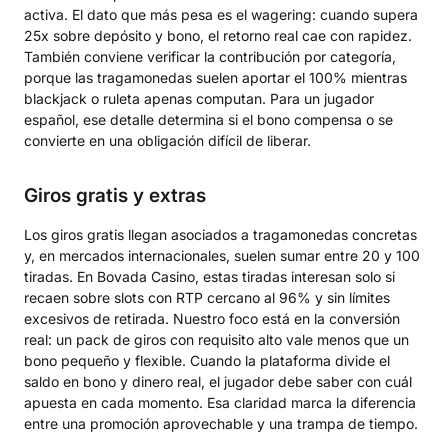
activa. El dato que más pesa es el wagering: cuando supera
25x sobre depósito y bono, el retorno real cae con rapidez.
También conviene verificar la contribución por categoría,
porque las tragamonedas suelen aportar el 100% mientras
blackjack o ruleta apenas computan. Para un jugador
español, ese detalle determina si el bono compensa o se
convierte en una obligación difícil de liberar.
Giros gratis y extras
Los giros gratis llegan asociados a tragamonedas concretas
y, en mercados internacionales, suelen sumar entre 20 y 100
tiradas. En Bovada Casino, estas tiradas interesan solo si
recaen sobre slots con RTP cercano al 96% y sin límites
excesivos de retirada. Nuestro foco está en la conversión
real: un pack de giros con requisito alto vale menos que un
bono pequeño y flexible. Cuando la plataforma divide el
saldo en bono y dinero real, el jugador debe saber con cuál
apuesta en cada momento. Esa claridad marca la diferencia
entre una promoción aprovechable y una trampa de tiempo.