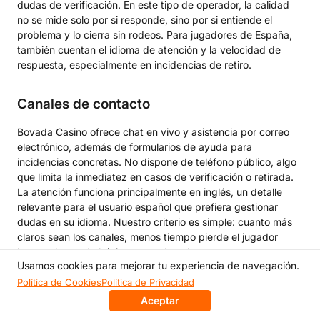
dudas de verificación. En este tipo de operador, la calidad
no se mide solo por si responde, sino por si entiende el
problema y lo cierra sin rodeos. Para jugadores de España,
también cuentan el idioma de atención y la velocidad de
respuesta, especialmente en incidencias de retiro.
Canales de contacto
Bovada Casino ofrece chat en vivo y asistencia por correo
electrónico, además de formularios de ayuda para
incidencias concretas. No dispone de teléfono público, algo
que limita la inmediatez en casos de verificación o retirada.
La atención funciona principalmente en inglés, un detalle
relevante para el usuario español que prefiera gestionar
dudas en su idioma. Nuestro criterio es simple: cuanto más
claros sean los canales, menos tiempo pierde el jugador
buscando ayuda básica antes de cobrar.
Usamos cookies para mejorar tu experiencia de navegación.
Política de Cookies
Política de Privacidad
Disponibilidad y tiempos
Aceptar
El chat en vivo opera con amplia disponibilidad, cercana al