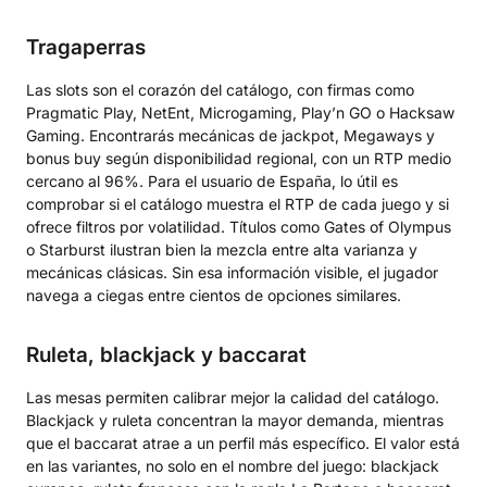
Tragaperras
Las slots son el corazón del catálogo, con firmas como
Pragmatic Play, NetEnt, Microgaming, Play’n GO o Hacksaw
Gaming. Encontrarás mecánicas de jackpot, Megaways y
bonus buy según disponibilidad regional, con un RTP medio
cercano al 96%. Para el usuario de España, lo útil es
comprobar si el catálogo muestra el RTP de cada juego y si
ofrece filtros por volatilidad. Títulos como Gates of Olympus
o Starburst ilustran bien la mezcla entre alta varianza y
mecánicas clásicas. Sin esa información visible, el jugador
navega a ciegas entre cientos de opciones similares.
Ruleta, blackjack y baccarat
Las mesas permiten calibrar mejor la calidad del catálogo.
Blackjack y ruleta concentran la mayor demanda, mientras
que el baccarat atrae a un perfil más específico. El valor está
en las variantes, no solo en el nombre del juego: blackjack