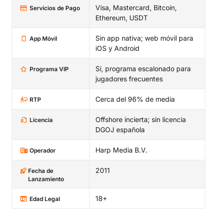
Visa, Mastercard, Bitcoin,
Servicios de Pago
Ethereum, USDT
Sin app nativa; web móvil para
App Móvil
iOS y Android
Sí, programa escalonado para
Programa VIP
jugadores frecuentes
Cerca del 96% de media
RTP
Offshore incierta; sin licencia
Licencia
DGOJ española
Harp Media B.V.
Operador
2011
Fecha de
Lanzamiento
18+
Edad Legal