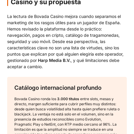
Casino y su propuesta
La lectura de Bovada Casino mejora cuando separamos el
marketing de los rasgos útiles para un jugador de España.
Hemos revisado la plataforma desde lo práctico:
navegación, pagos en cripto, catálogo de tragamonedas,
seguridad y uso móvil. Desde esa perspectiva, las
características clave no son una lista de virtudes, sino los
puntos que explican por qué alguien elegiría este operador,
gestionado por
Harp Media B.V.
, y qué limitaciones debe
aceptar a cambio.
Catálogo internacional profundo
Bovada Casino ronda los
3.000 títulos
entre slots, mesas y
directo, margen suficiente para cubrir perfiles muy distintos:
desde quien busca volatilidad alta hasta quien prefiere ruleta o
blackjack. La ventaja no está solo en el volumen, sino en la
presencia de estudios reconocibles como Evolution,
Pragmatic Play o NetEnt, con RTP medio cercano al 96%. La
limitación es que la amplitud no siempre se traduce en una