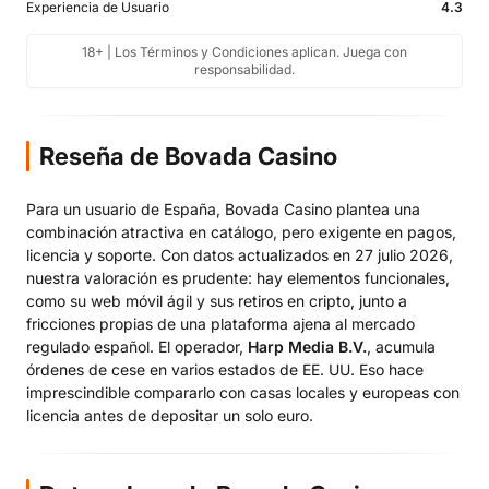
Experiencia de Usuario
4.3
18+ | Los Términos y Condiciones aplican. Juega con
responsabilidad.
Reseña de Bovada Casino
Para un usuario de España, Bovada Casino plantea una
combinación atractiva en catálogo, pero exigente en pagos,
licencia y soporte. Con datos actualizados en 27 julio 2026,
nuestra valoración es prudente: hay elementos funcionales,
como su web móvil ágil y sus retiros en cripto, junto a
fricciones propias de una plataforma ajena al mercado
regulado español. El operador,
Harp Media B.V.
, acumula
órdenes de cese en varios estados de EE. UU. Eso hace
imprescindible compararlo con casas locales y europeas con
licencia antes de depositar un solo euro.