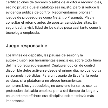
certificaciones de terceros o sellos de auditoría reconocibles,
eso no prueba que el catálogo sea injusto, pero sí reduce la
evidencia pública de control. Recomendamos priorizar
juegos de proveedores como NetEnt o Pragmatic Play y
consultar el retorno antes de apostar cantidades altas. En
seguridad, la visibilidad de los datos pesa casi tanto como la
tecnología empleada.
Juego responsable
Los límites de depósito, las pausas de sesión y la
autoexclusión son herramientas esenciales, sobre todo fuera
del marco regulado español. Cualquier opción de control
disponible debe activarse desde el primer día, no cuando ya
se acumulan pérdidas. Para un usuario de España, la regla
es clara: si la plataforma no ofrece herramientas
comprensibles y accesibles, no conviene forzar su uso. La
protección del saldo empieza por la del tiempo de juego, y
en un entorno offshore esa disciplina cobra todavía más
importancia.