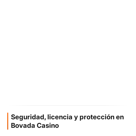
Seguridad, licencia y protección en
Bovada Casino