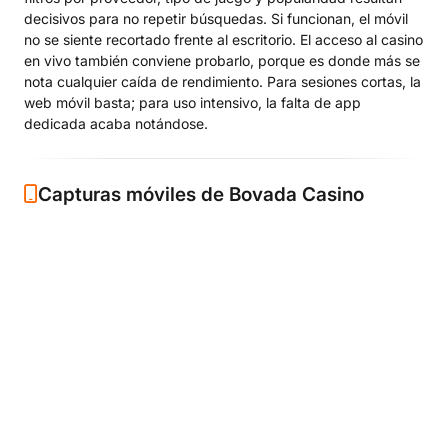
decisivos para no repetir búsquedas. Si funcionan, el móvil
no se siente recortado frente al escritorio. El acceso al casino
en vivo también conviene probarlo, porque es donde más se
nota cualquier caída de rendimiento. Para sesiones cortas, la
web móvil basta; para uso intensivo, la falta de app
dedicada acaba notándose.
Capturas móviles de Bovada Casino