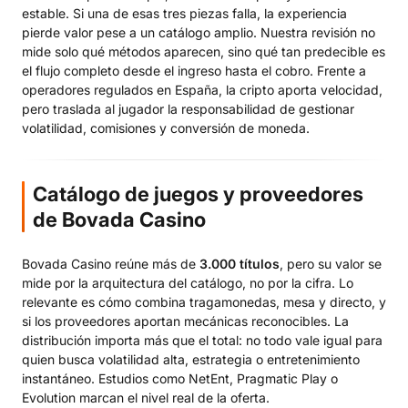
estable. Si una de esas tres piezas falla, la experiencia
pierde valor pese a un catálogo amplio. Nuestra revisión no
mide solo qué métodos aparecen, sino qué tan predecible es
el flujo completo desde el ingreso hasta el cobro. Frente a
operadores regulados en España, la cripto aporta velocidad,
pero traslada al jugador la responsabilidad de gestionar
volatilidad, comisiones y conversión de moneda.
Catálogo de juegos y proveedores
de Bovada Casino
Bovada Casino reúne más de
3.000 títulos
, pero su valor se
mide por la arquitectura del catálogo, no por la cifra. Lo
relevante es cómo combina tragamonedas, mesa y directo, y
si los proveedores aportan mecánicas reconocibles. La
distribución importa más que el total: no todo vale igual para
quien busca volatilidad alta, estrategia o entretenimiento
instantáneo. Estudios como NetEnt, Pragmatic Play o
Evolution marcan el nivel real de la oferta.