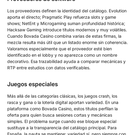
Los proveedores definen la identidad del catálogo. Evolution
aporta el directo; Pragmatic Play refuerza slots y game
shows; NetEnt y Microgaming suman profundidad histórica;
Hacksaw Gaming introduce títulos modernos y muy volátiles.
Cuando Bovada Casino combina varias de estas firmas, la
mezcla resulta más útil que un listado enorme sin coherencia.
Valoramos especialmente que el proveedor esté bien
identificado en el lobby y no aparezca como un nombre
decorativo. Esa trazabilidad ayuda a comparar mecánicas y
RTP entre estudios con datos verificables.
Juegos especiales
Más allá de las categorías clásicas, los juegos crash, los
rasca y gana o la lotería digital aportan variedad. En una
plataforma como Bovada Casino, estos títulos perfilan la
oferta para quien busca sesiones cortas y mecánicas
simples. El problema surge cuando ese bloque especial
sustituye a la transparencia del catálogo principal. Para
España, la pauta se mantiene: variedad sí, pero siempre con