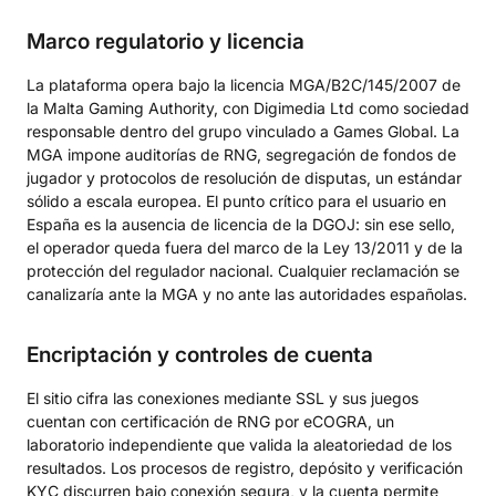
Marco regulatorio y licencia
La plataforma opera bajo la licencia MGA/B2C/145/2007 de
la Malta Gaming Authority, con Digimedia Ltd como sociedad
responsable dentro del grupo vinculado a Games Global. La
MGA impone auditorías de RNG, segregación de fondos de
jugador y protocolos de resolución de disputas, un estándar
sólido a escala europea. El punto crítico para el usuario en
España es la ausencia de licencia de la DGOJ: sin ese sello,
el operador queda fuera del marco de la Ley 13/2011 y de la
protección del regulador nacional. Cualquier reclamación se
canalizaría ante la MGA y no ante las autoridades españolas.
Encriptación y controles de cuenta
El sitio cifra las conexiones mediante SSL y sus juegos
cuentan con certificación de RNG por eCOGRA, un
laboratorio independiente que valida la aleatoriedad de los
resultados. Los procesos de registro, depósito y verificación
KYC discurren bajo conexión segura, y la cuenta permite