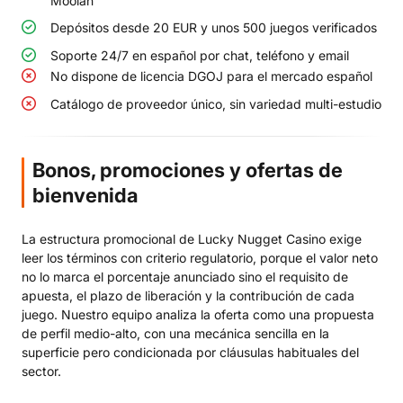
Moolah
Depósitos desde 20 EUR y unos 500 juegos verificados
Soporte 24/7 en español por chat, teléfono y email
No dispone de licencia DGOJ para el mercado español
Catálogo de proveedor único, sin variedad multi-estudio
Bonos, promociones y ofertas de
bienvenida
La estructura promocional de Lucky Nugget Casino exige
leer los términos con criterio regulatorio, porque el valor neto
no lo marca el porcentaje anunciado sino el requisito de
apuesta, el plazo de liberación y la contribución de cada
juego. Nuestro equipo analiza la oferta como una propuesta
de perfil medio-alto, con una mecánica sencilla en la
superficie pero condicionada por cláusulas habituales del
sector.