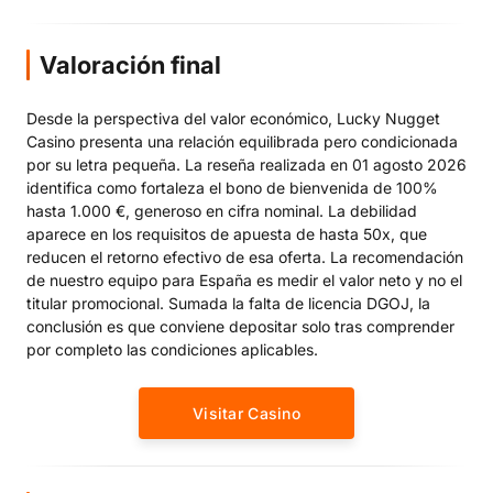
Valoración final
Desde la perspectiva del valor económico, Lucky Nugget
Casino presenta una relación equilibrada pero condicionada
por su letra pequeña. La reseña realizada en 01 agosto 2026
identifica como fortaleza el bono de bienvenida de 100%
hasta 1.000 €, generoso en cifra nominal. La debilidad
aparece en los requisitos de apuesta de hasta 50x, que
reducen el retorno efectivo de esa oferta. La recomendación
de nuestro equipo para España es medir el valor neto y no el
titular promocional. Sumada la falta de licencia DGOJ, la
conclusión es que conviene depositar solo tras comprender
por completo las condiciones aplicables.
Visitar Casino