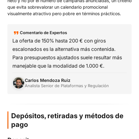
neto y no por el número de campañas anunciadas, un criterio
que evita sobrevalorar un calendario promocional
visualmente atractivo pero pobre en términos prácticos.
Comentario de Expertos
La oferta de 150% hasta 200 € con giros
escalonados es la alternativa más contenida.
Para presupuestos ajustados suele resultar más
manejable que la modalidad de 1.000 €.
Carlos Mendoza Ruiz
Analista Senior de Plataformas y Regulación
Depósitos, retiradas y métodos de
pago