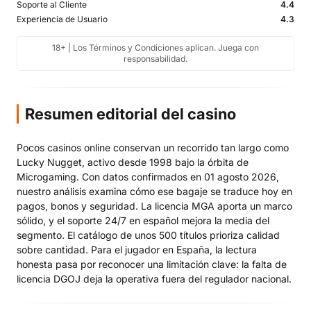
Soporte al Cliente
4.4
Experiencia de Usuario
4.3
18+ | Los Términos y Condiciones aplican. Juega con
responsabilidad.
Resumen editorial del casino
Pocos casinos online conservan un recorrido tan largo como
Lucky Nugget, activo desde 1998 bajo la órbita de
Microgaming. Con datos confirmados en 01 agosto 2026,
nuestro análisis examina cómo ese bagaje se traduce hoy en
pagos, bonos y seguridad. La licencia MGA aporta un marco
sólido, y el soporte 24/7 en español mejora la media del
segmento. El catálogo de unos 500 títulos prioriza calidad
sobre cantidad. Para el jugador en España, la lectura
honesta pasa por reconocer una limitación clave: la falta de
licencia DGOJ deja la operativa fuera del regulador nacional.