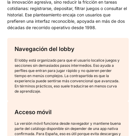
la innovación agresiva, sino reducir la fricción en tareas
cotidianas: registrarse, depositar, filtrar juegos o consultar el
historial. Ese planteamiento encaja con usuarios que
prefieren una interfaz reconocible, apoyada en más de dos
décadas de recorrido operativo desde 1998.
Navegación del lobby
El lobby está organizado para que el usuario localice juegos y
secciones sin demasiados pasos intermedios. Eso ayuda a
perfiles que entran para jugar rápido y no quieren perder
tiempo en menús complejos. La contrapartida es que la
experiencia puede sentirse más convencional que avanzada.
En términos prácticos, eso suele traducirse en menos curva
de aprendizaje.
Acceso móvil
La versión móvil funciona desde navegador y mantiene buena
parte del catálogo disponible sin depender de una app nativa
confirmada. Para España, eso es útil porque evita descargas y