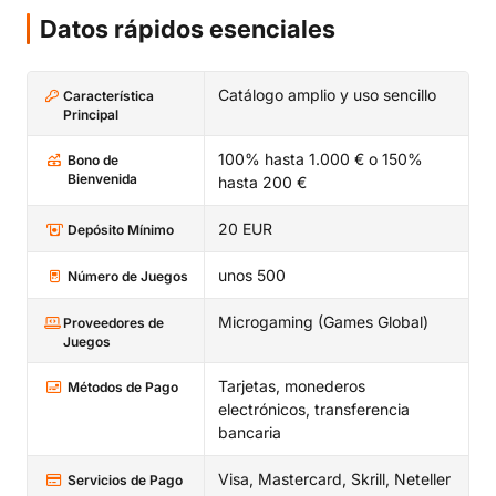
Datos rápidos esenciales
Catálogo amplio y uso sencillo
Característica
Principal
100% hasta 1.000 € o 150%
Bono de
Bienvenida
hasta 200 €
20 EUR
Depósito Mínimo
unos 500
Número de Juegos
Microgaming (Games Global)
Proveedores de
Juegos
Tarjetas, monederos
Métodos de Pago
electrónicos, transferencia
bancaria
Visa, Mastercard, Skrill, Neteller
Servicios de Pago