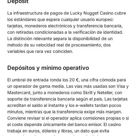
Deposit
La infraestructura de pagos de Lucky Nugget Casino cubre
los estándares que espera cualquier usuario europeo:
tarjetas, monederos electrónicos y transferencia bancaria,
con retiradas condicionadas a la verificación de identidad.
La distinción relevante separa la disponibilidad de un
método de su velocidad real de procesamiento, dos
variables que rara vez coinciden.
Depósitos y mínimo operativo
El umbral de entrada ronda los 20 €, una cifra cómoda para
un operador de gama media. Las vías más usadas son Visa y
Mastercard, junto a monederos como Skrill y Neteller, con
soporte de transferencia bancaria según el país. Las tarjetas
acreditan el saldo al instante y los e-wallets tardan pocos
minutos, mientras que la transferencia exige más margen.
Conviene revisar si el operador aplica comisiones propias o si
el coste depende únicamente del banco emisor. El casino
trabaja en euros, dólares y libras, un dato que evita