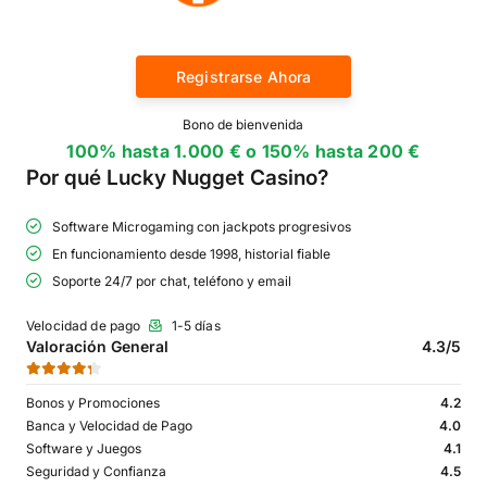
Registrarse Ahora
Bono de bienvenida
100% hasta 1.000 € o 150% hasta 200 €
Por qué Lucky Nugget Casino?
Software Microgaming con jackpots progresivos
En funcionamiento desde 1998, historial fiable
Soporte 24/7 por chat, teléfono y email
Velocidad de pago
1-5 días
Valoración General
4.3/5
Bonos y Promociones
4.2
Banca y Velocidad de Pago
4.0
Software y Juegos
4.1
Seguridad y Confianza
4.5