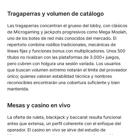
Tragaperras y volumen de catálogo
Las tragaperras concentran el grueso del lobby, con clásicos
de Microgaming y jackpots progresivos como Mega Moolah,
uno de los botes de red más conocidos del mercado. El
repertorio combina rodillos tradicionales, mecánicas de
líneas fijas y funciones bonus con multiplicadores. Unos 500
títulos no rivalizan con las plataformas de 3.000+ juegos,
pero cubren con holgura una sesión variada. Los usuarios
que buscan volumen extremo notarán el límite del proveedor
único; quienes valoran estabilidad técnica y nombres
reconocibles encontrarán una cobertura suficiente y bien
mantenida.
Mesas y casino en vivo
La oferta de ruleta, blackjack y baccarat resulta funcional
antes que extensa, un perfil coherente con el enfoque del
operador. El casino en vivo se sirve del estudio de