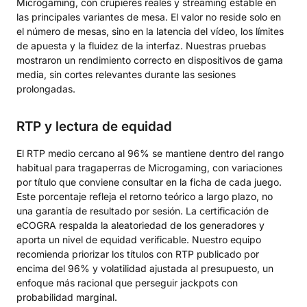
Microgaming, con crupieres reales y streaming estable en
las principales variantes de mesa. El valor no reside solo en
el número de mesas, sino en la latencia del vídeo, los límites
de apuesta y la fluidez de la interfaz. Nuestras pruebas
mostraron un rendimiento correcto en dispositivos de gama
media, sin cortes relevantes durante las sesiones
prolongadas.
RTP y lectura de equidad
El RTP medio cercano al 96% se mantiene dentro del rango
habitual para tragaperras de Microgaming, con variaciones
por título que conviene consultar en la ficha de cada juego.
Este porcentaje refleja el retorno teórico a largo plazo, no
una garantía de resultado por sesión. La certificación de
eCOGRA respalda la aleatoriedad de los generadores y
aporta un nivel de equidad verificable. Nuestro equipo
recomienda priorizar los títulos con RTP publicado por
encima del 96% y volatilidad ajustada al presupuesto, un
enfoque más racional que perseguir jackpots con
probabilidad marginal.