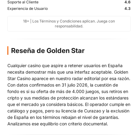
Soporte al Cliente
4.6
Experiencia de Usuario
4.3
18+ | Los Términos y Condiciones aplican. Juega con
responsabilidad.
Reseña de Golden Star
Cualquier casino que aspire a retener usuarios en España
necesita demostrar más que una interfaz aceptable. Golden
Star Casino aparece en nuestro radar editorial por esa razón.
Con datos confirmados en 31 julio 2026, la cuestión de
fondo es si su oferta de más de 4.000 juegos, sus retiros en
cripto y sus medidas de protección alcanzan los estándares
que el mercado ya considera básicos. El operador cumple en
catálogo y pagos, pero su licencia de Curazao y la exclusión
de España en los términos rebajan el nivel de garantías.
Analizamos ese equilibrio con criterio documental.