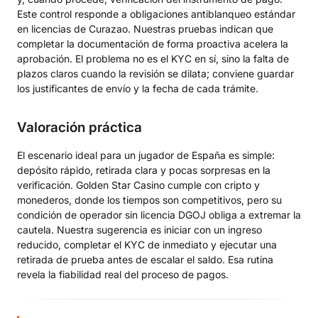
Este control responde a obligaciones antiblanqueo estándar
en licencias de Curazao. Nuestras pruebas indican que
completar la documentación de forma proactiva acelera la
aprobación. El problema no es el KYC en sí, sino la falta de
plazos claros cuando la revisión se dilata; conviene guardar
los justificantes de envío y la fecha de cada trámite.
Valoración práctica
El escenario ideal para un jugador de España es simple:
depósito rápido, retirada clara y pocas sorpresas en la
verificación. Golden Star Casino cumple con cripto y
monederos, donde los tiempos son competitivos, pero su
condición de operador sin licencia DGOJ obliga a extremar la
cautela. Nuestra sugerencia es iniciar con un ingreso
reducido, completar el KYC de inmediato y ejecutar una
retirada de prueba antes de escalar el saldo. Esa rutina
revela la fiabilidad real del proceso de pagos.