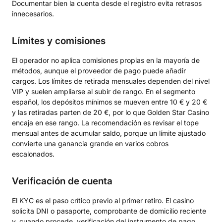
Documentar bien la cuenta desde el registro evita retrasos
innecesarios.
Límites y comisiones
El operador no aplica comisiones propias en la mayoría de
métodos, aunque el proveedor de pago puede añadir
cargos. Los límites de retirada mensuales dependen del nivel
VIP y suelen ampliarse al subir de rango. En el segmento
español, los depósitos mínimos se mueven entre 10 € y 20 €
y las retiradas parten de 20 €, por lo que Golden Star Casino
encaja en ese rango. La recomendación es revisar el tope
mensual antes de acumular saldo, porque un límite ajustado
convierte una ganancia grande en varios cobros
escalonados.
Verificación de cuenta
El KYC es el paso crítico previo al primer retiro. El casino
solicita DNI o pasaporte, comprobante de domicilio reciente
y, cuando procede, verificación del instrumento de pago.