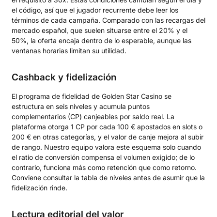
el código, así que el jugador recurrente debe leer los
términos de cada campaña. Comparado con las recargas del
mercado español, que suelen situarse entre el 20% y el
50%, la oferta encaja dentro de lo esperable, aunque las
ventanas horarias limitan su utilidad.
Cashback y fidelización
El programa de fidelidad de Golden Star Casino se
estructura en seis niveles y acumula puntos
complementarios (CP) canjeables por saldo real. La
plataforma otorga 1 CP por cada 100 € apostados en slots o
200 € en otras categorías, y el valor de canje mejora al subir
de rango. Nuestro equipo valora este esquema solo cuando
el ratio de conversión compensa el volumen exigido; de lo
contrario, funciona más como retención que como retorno.
Conviene consultar la tabla de niveles antes de asumir que la
fidelización rinde.
Lectura editorial del valor