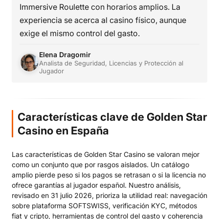
Immersive Roulette con horarios amplios. La
experiencia se acerca al casino físico, aunque
exige el mismo control del gasto.
Elena Dragomir
Analista de Seguridad, Licencias y Protección al
Jugador
Características clave de Golden Star
Casino en España
Las características de Golden Star Casino se valoran mejor
como un conjunto que por rasgos aislados. Un catálogo
amplio pierde peso si los pagos se retrasan o si la licencia no
ofrece garantías al jugador español. Nuestro análisis,
revisado en 31 julio 2026, prioriza la utilidad real: navegación
sobre plataforma SOFTSWISS, verificación KYC, métodos
fiat y cripto, herramientas de control del gasto y coherencia