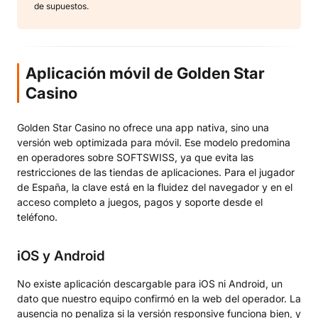
de supuestos.
Aplicación móvil de Golden Star
Casino
Golden Star Casino no ofrece una app nativa, sino una
versión web optimizada para móvil. Ese modelo predomina
en operadores sobre SOFTSWISS, ya que evita las
restricciones de las tiendas de aplicaciones. Para el jugador
de España, la clave está en la fluidez del navegador y en el
acceso completo a juegos, pagos y soporte desde el
teléfono.
iOS y Android
No existe aplicación descargable para iOS ni Android, un
dato que nuestro equipo confirmó en la web del operador. La
ausencia no penaliza si la versión responsive funciona bien, y