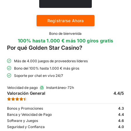
Registrarse Ahora
Bono de bienvenida
100% hasta 1.000 € más 100 giros gratis
Por qué Golden Star Casino?
Más de 4.000 juegos de proveedores líderes
Bono del 100% hasta 1.000 € más giros
Soporte por chat en vivo 24/7
Velocidad de pago
Instantáneo-72h
Valoración General
4.4/5
Bonos y Promociones
4.3
Banca y Velocidad de Pago
4.4
Software y Juegos
4.6
Seguridad y Confianza
4.0