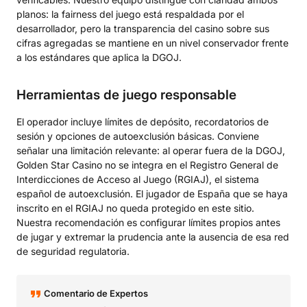
planos: la fairness del juego está respaldada por el
desarrollador, pero la transparencia del casino sobre sus
cifras agregadas se mantiene en un nivel conservador frente
a los estándares que aplica la DGOJ.
Herramientas de juego responsable
El operador incluye límites de depósito, recordatorios de
sesión y opciones de autoexclusión básicas. Conviene
señalar una limitación relevante: al operar fuera de la DGOJ,
Golden Star Casino no se integra en el Registro General de
Interdicciones de Acceso al Juego (RGIAJ), el sistema
español de autoexclusión. El jugador de España que se haya
inscrito en el RGIAJ no queda protegido en este sitio.
Nuestra recomendación es configurar límites propios antes
de jugar y extremar la prudencia ante la ausencia de esa red
de seguridad regulatoria.
Comentario de Expertos