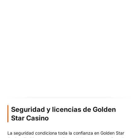
Seguridad y licencias de Golden
Star Casino
La seguridad condiciona toda la confianza en Golden Star