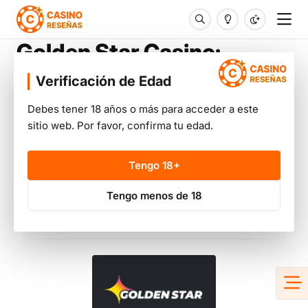
Golden Star Casino:
análisis independiente
Verificación de Edad
Debes tener 18 años o más para acceder a este
Casino Reseñas
/
Reseñas
/
Golden Star Casino: análisis
sitio web. Por favor, confirma tu edad.
independiente
Tengo 18+
Escrito por:
Elena Dragomir
,
Analista de Seguridad,
Licencias y Protección al Jugador
|
Verificado por:
Carlos Mendoza Ruiz
,
Analista Senior de Plataformas y
Tengo menos de 18
Regulación
Última actualización julio 31, 2026, 11:56