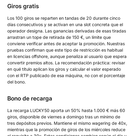
Giros gratis
Los 100 giros se reparten en tandas de 20 durante cinco
días consecutivos y se activan en una slot concreta que el
operador designa. Las ganancias derivadas de esas tiradas
arrastran un tope de retirada de 150 €, un límite que
conviene verificar antes de aceptar la promoción. Nuestras
pruebas confirman que este tipo de restricción es habitual
en licencias offshore, aunque penaliza al usuario que espera
convertir premios altos. La recomendación práctica: revisar
en qué título aplican los giros y calcular el valor esperado
con el RTP publicado de esa máquina, no con el porcentaje
del bono.
Bono de recarga
La recarga LUCKY50 aporta un 50% hasta 1.000 € más 60
giros, disponible de viernes a domingo tras un mínimo de
tres depósitos previos. Mantiene el mismo wagering de 40x,
mientras que la promoción de giros de los miércoles reduce
el requisito a 30x. Estas condiciones cambian según el día y