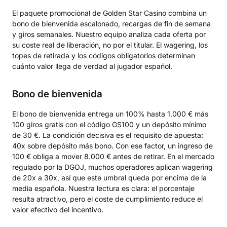
El paquete promocional de Golden Star Casino combina un
bono de bienvenida escalonado, recargas de fin de semana
y giros semanales. Nuestro equipo analiza cada oferta por
su coste real de liberación, no por el titular. El wagering, los
topes de retirada y los códigos obligatorios determinan
cuánto valor llega de verdad al jugador español.
Bono de bienvenida
El bono de bienvenida entrega un 100% hasta 1.000 € más
100 giros gratis con el código GS100 y un depósito mínimo
de 30 €. La condición decisiva es el requisito de apuesta:
40x sobre depósito más bono. Con ese factor, un ingreso de
100 € obliga a mover 8.000 € antes de retirar. En el mercado
regulado por la DGOJ, muchos operadores aplican wagering
de 20x a 30x, así que este umbral queda por encima de la
media española. Nuestra lectura es clara: el porcentaje
resulta atractivo, pero el coste de cumplimiento reduce el
valor efectivo del incentivo.