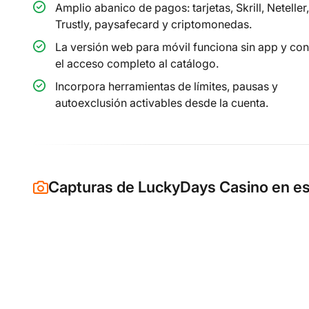
Amplio abanico de pagos: tarjetas, Skrill, Neteller,
Trustly, paysafecard y criptomonedas.
La versión web para móvil funciona sin app y co
el acceso completo al catálogo.
Incorpora herramientas de límites, pausas y
autoexclusión activables desde la cuenta.
Capturas de LuckyDays Casino en esc