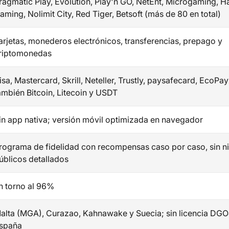
ragmatic Play, Evolution, Play'n GO, NetEnt, Microgaming, 
aming, Nolimit City, Red Tiger, Betsoft (más de 80 en total)
arjetas, monederos electrónicos, transferencias, prepago y
riptomonedas
isa, Mastercard, Skrill, Neteller, Trustly, paysafecard, EcoPay
ambién Bitcoin, Litecoin y USDT
in app nativa; versión móvil optimizada en navegador
rograma de fidelidad con recompensas caso por caso, sin n
úblicos detallados
n torno al 96%
alta (MGA), Curazao, Kahnawake y Suecia; sin licencia DGO
spaña