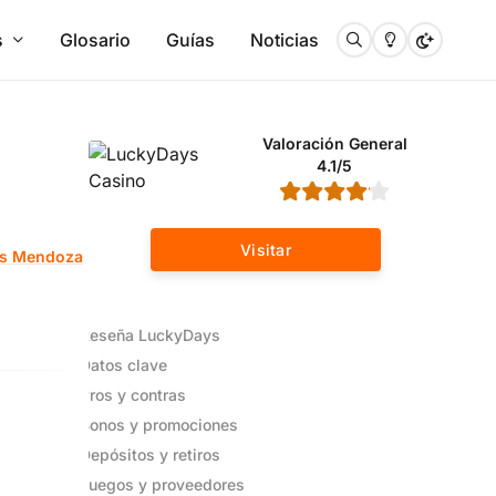
s
Glosario
Guías
Noticias
Valoración General
4.1/5
Visitar
os Mendoza
Reseña LuckyDays
Datos clave
Pros y contras
Bonos y promociones
Depósitos y retiros
Juegos y proveedores