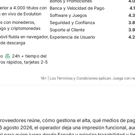
Bonos y Promociones
4.0
erior a 4.000 títulos con
Banca y Velocidad de Pago
4.1
 en vivo de Evolution
Software y Juegos
4.3
os con monederos,
Seguridad y Confianza
3.8
pago y criptomonedas
Soporte al Cliente
3.9
vil fluida en navegador,
Experiencia de Usuario
4.2
 de descarga
go
24h + tiempo del
s rápidos, tarjetas 2-5
18+ | Los Términos y Condiciones aplican. Juega con re
roveedores reúne, cómo gestiona el alta, qué medios de pa
5 agosto 2026, el operador deja una impresión funcional, a
 para quien juega desde España y prioriza trazabilidad y lí