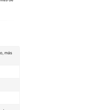
vo, más