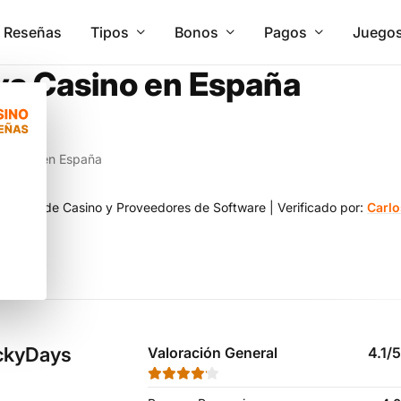
Reseñas
Tipos
Bonos
Pagos
Juego
ys Casino en España
Casino en España
 Juegos de Casino y Proveedores de Software
|
Verificado por:
Carl
ión
ckyDays
Valoración General
4.1/5