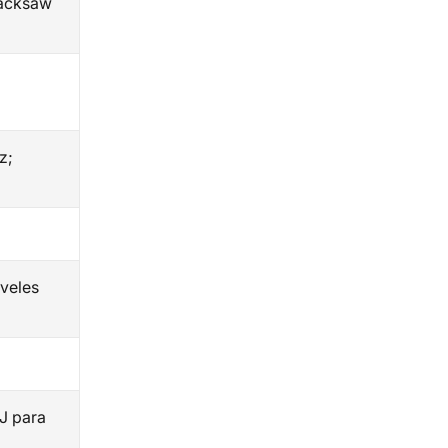
Hacksaw
z;
iveles
J para