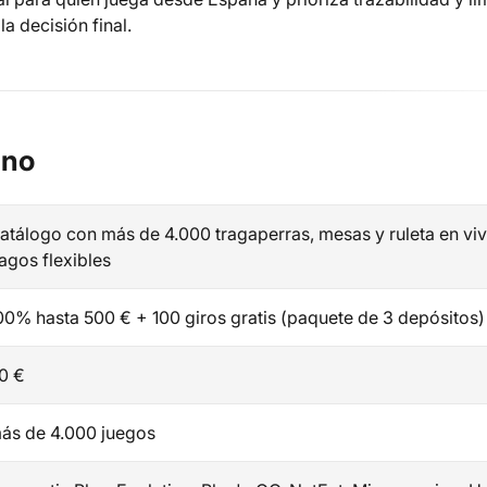
a decisión final.
ino
atálogo con más de 4.000 tragaperras, mesas y ruleta en vi
agos flexibles
00% hasta 500 € + 100 giros gratis (paquete de 3 depósitos)
0 €
ás de 4.000 juegos