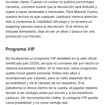
no están claras. Cuando un casino no publica porcentajes
cerrados, conviene asumir que la devolución será limitada y
sujeta a topes semanales o mensuales. Para Maxbet Casino,
nuestra lectura es que cualquier cashback merece atención
solo si compensa la volatilidad del juego y no arrastra un
wagering elevado sobre la devolución. Si el retorno se
bloquea demasiado, deja de ser un alivio y pasa a ser una
promoción con fricción.
Programa VIP
No localizamos un programa VIP detallado en la web oficial
(verificado julio 2026), así que no conviene dar por hecho un
sistema escalonado sólido. En el mercado, estos programas
suelen incluir gestor personal, límites más altos o
recompensas por volumen, pero su valor depende de la
accesibilidad y de la claridad de los requisitos. Si la
plataforma lo ofrece dentro de la cuenta, el jugador debería
revisar si las ventajas están por escrito y si los beneficios
caducan. Sin documentación visible, la categoría VIP queda
como posibilidad y no como ventaja real.