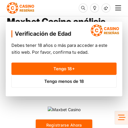
Maxbet Casino análisis
para España
Verificación de Edad
Debes tener 18 años o más para acceder a este
Casino Reseñas
/
Reseñas
/
Maxbet Casino análisis para
sitio web. Por favor, confirma tu edad.
España
Tengo 18+
Escrito por:
David Herrera Cano
,
Especialista en Juego
Móvil y Evaluación de Plataformas
|
Verificado por:
Laura Ibáñez Montero
,
Analista de Bonos, Promociones
Tengo menos de 18
y Experiencia de Usuario
Última actualización agosto 3, 2026, 16:59
Registrarse Ahora