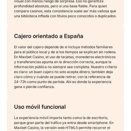
visual con menos riesgo de sorpresa. Eso no garantiza
profundidad absoluta, pero sí una base fiable. Para quien
compara casinos, esta consistencia suele ser más valiosa que
una biblioteca inflada con títulos poco conocidos o duplicados.
Cajero orientado a España
El valor del cajero depende de si incluye métodos familiares
para el público local y de si los tiempos se explican sin rodeos.
En Maxbet Casino, el uso de tarjetas, monederos electrónicos
y transferencias apunta en la dirección correcta, aunque la
información pública no siempre sea completa. Nuestro criterio
es claro: un buen cajero no solo acepta dinero, también deja
claro cómo y cuándo se puede retirar, con la referencia de
24-72h como punto de partida. Ahí es donde la experiencia
gana o pierde confianza.
Uso móvil funcional
La experiencia móvil importa tanto como la de escritorio,
porque gran parte del tráfico ya entra desde smartphone. En
Maxbet Casino, la versión web HTML5 permite recorrer el