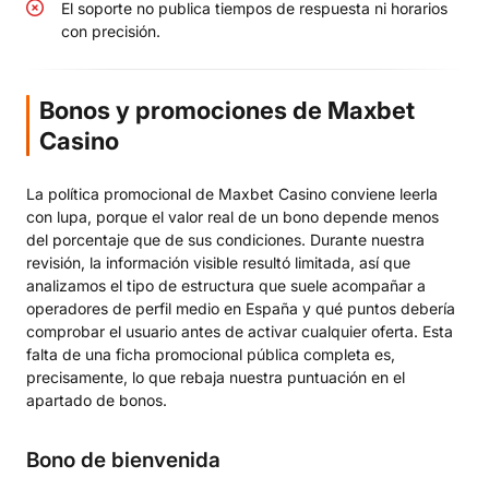
El soporte no publica tiempos de respuesta ni horarios
con precisión.
Bonos y promociones de Maxbet
Casino
La política promocional de Maxbet Casino conviene leerla
con lupa, porque el valor real de un bono depende menos
del porcentaje que de sus condiciones. Durante nuestra
revisión, la información visible resultó limitada, así que
analizamos el tipo de estructura que suele acompañar a
operadores de perfil medio en España y qué puntos debería
comprobar el usuario antes de activar cualquier oferta. Esta
falta de una ficha promocional pública completa es,
precisamente, lo que rebaja nuestra puntuación en el
apartado de bonos.
Bono de bienvenida