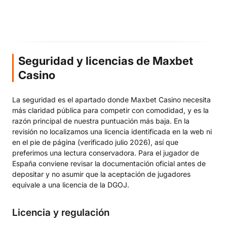
Seguridad y licencias de Maxbet
Casino
La seguridad es el apartado donde Maxbet Casino necesita
más claridad pública para competir con comodidad, y es la
razón principal de nuestra puntuación más baja. En la
revisión no localizamos una licencia identificada en la web ni
en el pie de página (verificado julio 2026), así que
preferimos una lectura conservadora. Para el jugador de
España conviene revisar la documentación oficial antes de
depositar y no asumir que la aceptación de jugadores
equivale a una licencia de la DGOJ.
Licencia y regulación