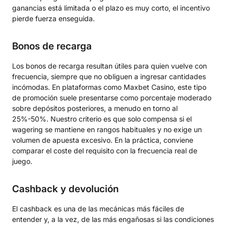
ganancias está limitada o el plazo es muy corto, el incentivo
pierde fuerza enseguida.
Bonos de recarga
Los bonos de recarga resultan útiles para quien vuelve con
frecuencia, siempre que no obliguen a ingresar cantidades
incómodas. En plataformas como Maxbet Casino, este tipo
de promoción suele presentarse como porcentaje moderado
sobre depósitos posteriores, a menudo en torno al
25%-50%. Nuestro criterio es que solo compensa si el
wagering
se mantiene en rangos habituales y no exige un
volumen de apuesta excesivo. En la práctica, conviene
comparar el coste del requisito con la frecuencia real de
juego.
Cashback y devolución
El
cashback
es una de las mecánicas más fáciles de
entender y, a la vez, de las más engañosas si las condiciones