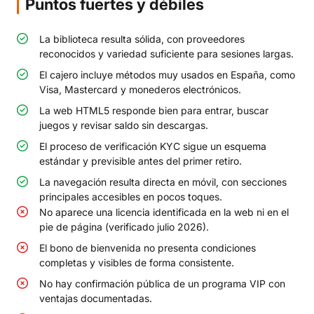
Puntos fuertes y débiles
La biblioteca resulta sólida, con proveedores
reconocidos y variedad suficiente para sesiones largas.
El cajero incluye métodos muy usados en España, como
Visa, Mastercard y monederos electrónicos.
La web HTML5 responde bien para entrar, buscar
juegos y revisar saldo sin descargas.
El proceso de verificación KYC sigue un esquema
estándar y previsible antes del primer retiro.
La navegación resulta directa en móvil, con secciones
principales accesibles en pocos toques.
No aparece una licencia identificada en la web ni en el
pie de página (verificado julio 2026).
El bono de bienvenida no presenta condiciones
completas y visibles de forma consistente.
No hay confirmación pública de un programa VIP con
ventajas documentadas.