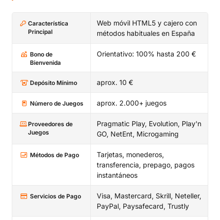
Web móvil HTML5 y cajero con
Característica
Principal
métodos habituales en España
Orientativo: 100% hasta 200 €
Bono de
Bienvenida
aprox. 10 €
Depósito Mínimo
aprox. 2.000+ juegos
Número de Juegos
Pragmatic Play, Evolution, Play'n
Proveedores de
Juegos
GO, NetEnt, Microgaming
Tarjetas, monederos,
Métodos de Pago
transferencia, prepago, pagos
instantáneos
Visa, Mastercard, Skrill, Neteller,
Servicios de Pago
PayPal, Paysafecard, Trustly