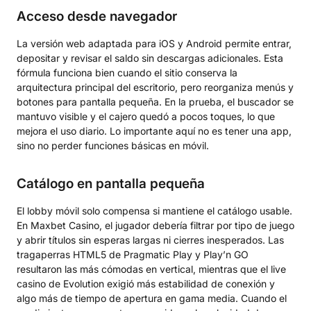
Acceso desde navegador
La versión web adaptada para iOS y Android permite entrar,
depositar y revisar el saldo sin descargas adicionales. Esta
fórmula funciona bien cuando el sitio conserva la
arquitectura principal del escritorio, pero reorganiza menús y
botones para pantalla pequeña. En la prueba, el buscador se
mantuvo visible y el cajero quedó a pocos toques, lo que
mejora el uso diario. Lo importante aquí no es tener una app,
sino no perder funciones básicas en móvil.
Catálogo en pantalla pequeña
El lobby móvil solo compensa si mantiene el catálogo usable.
En Maxbet Casino, el jugador debería filtrar por tipo de juego
y abrir títulos sin esperas largas ni cierres inesperados. Las
tragaperras HTML5 de Pragmatic Play y Play’n GO
resultaron las más cómodas en vertical, mientras que el
live
casino
de Evolution exigió más estabilidad de conexión y
algo más de tiempo de apertura en gama media. Cuando el