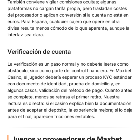
También conviene vigilar comisiones ocultas; algunas
plataformas no cargan tarifa propia, pero trasladan costes
del procesador o aplican conversión si la cuenta no está en
euros. Para España, cualquier cajero que opere en otra
divisa resulta menos cómodo de lo que aparenta, aunque la
interfaz sea clara.
Verificación de cuenta
La verificación es un paso normal y no debería leerse como
obstáculo, sino como parte del control financiero. En Maxbet
Casino, el jugador debería esperar un proceso
KYC
estándar
con documento de identidad, prueba de domicilio y, en
algunos casos, validación del método de pago. Cuanto antes
se complete, menos se retrasa el primer retiro. Nuestra
lectura es directa: si el casino explica bien la documentación
antes de aceptar el depósito, la experiencia mejora; si lo deja
para el final, aparecen fricciones evitables.
Juegos y proveedores de Maxbet