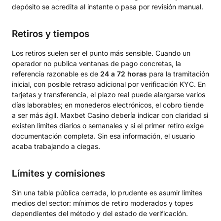
depósito se acredita al instante o pasa por revisión manual.
Retiros y tiempos
Los retiros suelen ser el punto más sensible. Cuando un
operador no publica ventanas de pago concretas, la
referencia razonable es de
24 a 72 horas
para la tramitación
inicial, con posible retraso adicional por verificación KYC. En
tarjetas y transferencia, el plazo real puede alargarse varios
días laborables; en monederos electrónicos, el cobro tiende
a ser más ágil. Maxbet Casino debería indicar con claridad si
existen límites diarios o semanales y si el primer retiro exige
documentación completa. Sin esa información, el usuario
acaba trabajando a ciegas.
Límites y comisiones
Sin una tabla pública cerrada, lo prudente es asumir límites
medios del sector: mínimos de retiro moderados y topes
dependientes del método y del estado de verificación.