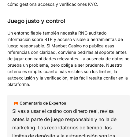
cómo gestiona accesos y verificaciones KYC.
Juego justo y control
Un entorno fiable también necesita
RNG
auditado,
información sobre RTP y acceso visible a herramientas de
juego responsable. Si Maxbet Casino no publica esas
referencias con claridad, conviene pedirlas al soporte antes
de jugar con cantidades relevantes. La ausencia de datos no
prueba un problema, pero obliga a ser prudente. Nuestro
criterio es simple: cuanto más visibles son los límites, la
autoexclusión y la verificación, más fácil resulta confiar en la
plataforma.
Comentario de Expertos
Si vas a usar el casino con dinero real, revisa
antes la parte de juego responsable y no la de
marketing. Los recordatorios de tiempo, los
límites de depósito y la autoexclusión son los