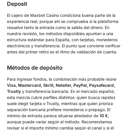
Deposit
El cajero de Maxbet Casino condiciona buena parte de la
experiencia real, porque ahí se comprueba si la plataforma
resuelve tanto la entrada como la salida del dinero. En
nuestra revisión, los métodos disponibles apuntan a una
estructura estándar para España, con tarjetas, monederos
electrónicos y transferencia. El punto que conviene verificar
antes del primer retiro es el ritmo de validación de cuenta.
Métodos de depósito
Para ingresar fondos, la combinación más probable reúne
Visa, Mastercard, Skrill, Neteller, PayPal, Paysafecard,
Trustly
y transferencia bancaria. En el mercado español,
esta mezcla cubre perfiles distintos: quien busca rapidez
suele elegir tarjeta o Trustly, mientras que quien prioriza
separación bancaria prefiere monederos o prepago. El
mínimo de entrada parece situarse alrededor de
10 €
,
aunque puede variar según el método. Recomendamos
revisar si el importe mínimo cambia según el canal y si el