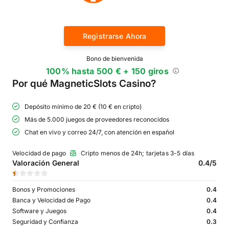
Registrarse Ahora
Bono de bienvenida
100% hasta 500 € + 150 giros
Por qué MagneticSlots Casino?
Depósito mínimo de 20 € (10 € en cripto)
Más de 5.000 juegos de proveedores reconocidos
Chat en vivo y correo 24/7, con atención en español
Velocidad de pago
Cripto menos de 24h; tarjetas 3-5 días
Valoración General
0.4/5
Bonos y Promociones
0.4
Banca y Velocidad de Pago
0.4
Software y Juegos
0.4
Seguridad y Confianza
0.3