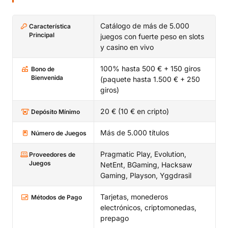
Catálogo de más de 5.000
Característica
Principal
juegos con fuerte peso en slots
y casino en vivo
100% hasta 500 € + 150 giros
Bono de
Bienvenida
(paquete hasta 1.500 € + 250
giros)
20 € (10 € en cripto)
Depósito Mínimo
Más de 5.000 títulos
Número de Juegos
Pragmatic Play, Evolution,
Proveedores de
Juegos
NetEnt, BGaming, Hacksaw
Gaming, Playson, Yggdrasil
Tarjetas, monederos
Métodos de Pago
electrónicos, criptomonedas,
prepago