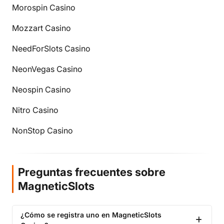
Morospin Casino
Mozzart Casino
NeedForSlots Casino
NeonVegas Casino
Neospin Casino
Nitro Casino
NonStop Casino
Preguntas frecuentes sobre
MagneticSlots
¿Cómo se registra uno en MagneticSlots