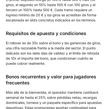
giros, el segundo un 55% hasta 500 € con 100 giros y el
tercero un 100% hasta 500 €. Cada tramo requiere un
ingreso mínimo de 20 € y los giros se acreditan de forma
escalonada en slots concretos indicados en los términos.
Requisitos de apuesta y condiciones
El rollover es de 35x sobre el bono y las ganancias de giros,
una cifra razonable frente a la media del sector. El punto
delicado son los siete días de validez y el límite de retirada
de 10x el importe del bono, que condicionan cuánto se
puede cobrar realmente.
Bonos recurrentes y valor para jugadores
frecuentes
Más allá de la bienvenida, el operador mantiene cashback
semanal de hasta el 25% sobre pérdidas netas, recargas
dominicales, torneos y un paquete específico para apuestas
deportivas. Estas promociones aportan continuidad para