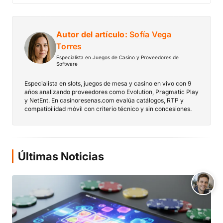
Autor del artículo:
Sofía Vega
Torres
Especialista en Juegos de Casino y Proveedores de
Software
Especialista en slots, juegos de mesa y casino en vivo con 9
años analizando proveedores como Evolution, Pragmatic Play
y NetEnt. En casinoresenas.com evalúa catálogos, RTP y
compatibilidad móvil con criterio técnico y sin concesiones.
Últimas Noticias