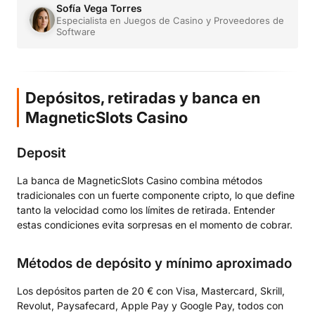
Sofía Vega Torres
Especialista en Juegos de Casino y Proveedores de
Software
Depósitos, retiradas y banca en
MagneticSlots Casino
Deposit
La banca de MagneticSlots Casino combina métodos
tradicionales con un fuerte componente cripto, lo que define
tanto la velocidad como los límites de retirada. Entender
estas condiciones evita sorpresas en el momento de cobrar.
Métodos de depósito y mínimo aproximado
Los depósitos parten de 20 € con Visa, Mastercard, Skrill,
Revolut, Paysafecard, Apple Pay y Google Pay, todos con