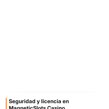
Seguridad y licencia en
MagneticSlots Casino