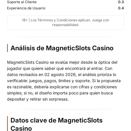
Soporte al Cliente
0.3
Experiencia de Usuario
0.4
18+ | Los Términos y Condiciones aplican. Juega con
responsabilidad.
Análisis de MagneticSlots Casino
MagneticSlots Casino se evalúa mejor desde la óptica del
jugador que quiere saber qué encontrará al entrar. Con
datos revisados en 02 agosto 2026, el análisis prioriza lo
verificable: juegos, pagos, límites y soporte. Si la propuesta
es razonable, debería explicarse con cifras y condiciones
simples; si no, el diseño importa poco para quien busca
depositar y retirar sin sorpresas.
Datos clave de MagneticSlots
Casino