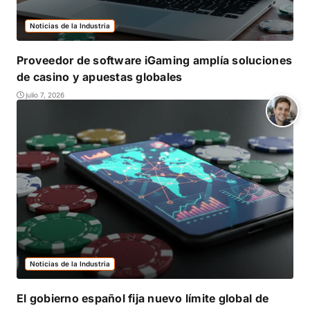
Noticias de la Industria
Proveedor de software iGaming amplía soluciones
de casino y apuestas globales
julio 7, 2026
Noticias de la Industria
El gobierno español fija nuevo límite global de