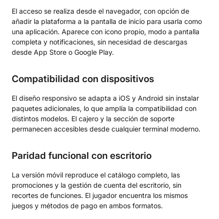
El acceso se realiza desde el navegador, con opción de
añadir la plataforma a la pantalla de inicio para usarla como
una aplicación. Aparece con icono propio, modo a pantalla
completa y notificaciones, sin necesidad de descargas
desde App Store o Google Play.
Compatibilidad con dispositivos
El diseño responsivo se adapta a iOS y Android sin instalar
paquetes adicionales, lo que amplía la compatibilidad con
distintos modelos. El cajero y la sección de soporte
permanecen accesibles desde cualquier terminal moderno.
Paridad funcional con escritorio
La versión móvil reproduce el catálogo completo, las
promociones y la gestión de cuenta del escritorio, sin
recortes de funciones. El jugador encuentra los mismos
juegos y métodos de pago en ambos formatos.