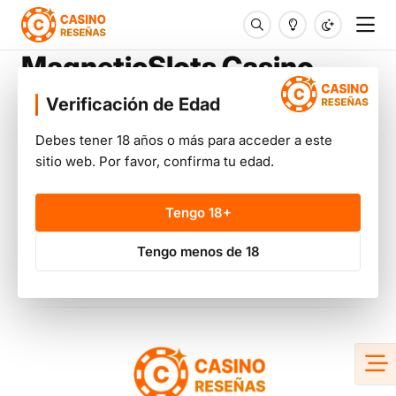
MagneticSlots Casino
bajo análisis — España
Verificación de Edad
Debes tener 18 años o más para acceder a este
Casino Reseñas
/
Reseñas
/
MagneticSlots Casino bajo análisis
sitio web. Por favor, confirma tu edad.
— España
Tengo 18+
Escrito por:
Sofía Vega Torres
,
Especialista en Juegos
de Casino y Proveedores de Software
|
Verificado por:
Elena Dragomir
,
Analista de Seguridad, Licencias y
Tengo menos de 18
Protección al Jugador
Última actualización agosto 2, 2026, 17:57