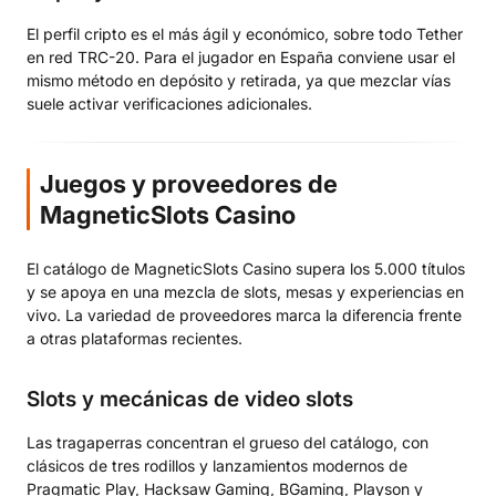
El perfil cripto es el más ágil y económico, sobre todo Tether
en red TRC-20. Para el jugador en España conviene usar el
mismo método en depósito y retirada, ya que mezclar vías
suele activar verificaciones adicionales.
Juegos y proveedores de
MagneticSlots Casino
El catálogo de MagneticSlots Casino supera los 5.000 títulos
y se apoya en una mezcla de slots, mesas y experiencias en
vivo. La variedad de proveedores marca la diferencia frente
a otras plataformas recientes.
Slots y mecánicas de video slots
Las tragaperras concentran el grueso del catálogo, con
clásicos de tres rodillos y lanzamientos modernos de
Pragmatic Play, Hacksaw Gaming, BGaming, Playson y