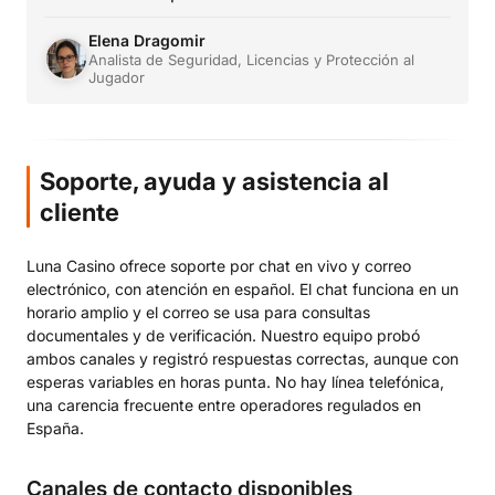
Elena Dragomir
Analista de Seguridad, Licencias y Protección al
Jugador
Soporte, ayuda y asistencia al
cliente
Luna Casino ofrece soporte por chat en vivo y correo
electrónico, con atención en español. El chat funciona en un
horario amplio y el correo se usa para consultas
documentales y de verificación. Nuestro equipo probó
ambos canales y registró respuestas correctas, aunque con
esperas variables en horas punta. No hay línea telefónica,
una carencia frecuente entre operadores regulados en
España.
Canales de contacto disponibles