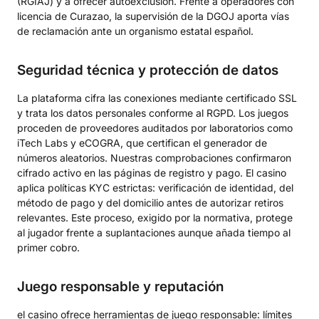
(RGIAJ) y a ofrecer autoexclusión. Frente a operadores con
licencia de Curazao, la supervisión de la DGOJ aporta vías
de reclamación ante un organismo estatal español.
Seguridad técnica y protección de datos
La plataforma cifra las conexiones mediante certificado SSL
y trata los datos personales conforme al RGPD. Los juegos
proceden de proveedores auditados por laboratorios como
iTech Labs y eCOGRA, que certifican el generador de
números aleatorios. Nuestras comprobaciones confirmaron
cifrado activo en las páginas de registro y pago. El casino
aplica políticas KYC estrictas: verificación de identidad, del
método de pago y del domicilio antes de autorizar retiros
relevantes. Este proceso, exigido por la normativa, protege
al jugador frente a suplantaciones aunque añada tiempo al
primer cobro.
Juego responsable y reputación
el casino ofrece herramientas de juego responsable: límites