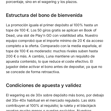
porcentaje, sino en el wagering y los plazos.
Estructura del bono de bienvenida
La promoción iguala el primer depósito al 100% hasta un
tope de 100 €. Los 50 giros gratis se aplican en Book of
Dead, una slot de Play’n GO con volatilidad alta. Nuestro
equipo comprobó que el importe mínimo de 20 € da acceso
completo a la oferta. Comparado con la media española, el
tope de 100 € es moderado: muchos rivales suben hasta
200 € o más. A cambio, Luna mantiene un requisito de
apuesta contenido, lo que reduce el coste efectivo. El
jugador debe activar el bono antes de depositar, ya que no
se concede de forma retroactiva.
Condiciones de apuesta y validez
El wagering es de 30x sobre depósito más bono, por debajo
del 35x-40x habitual en el mercado regulado. Las slots
contribuyen al 100% al requisito; la ruleta y el blackjack
aportan mucho menos o quedan excluidos. Nuestras