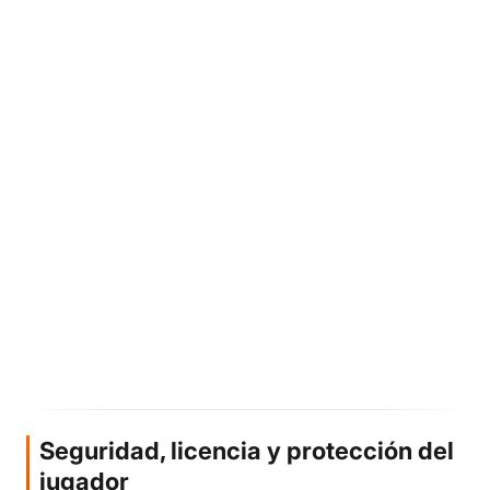
Seguridad, licencia y protección del
jugador