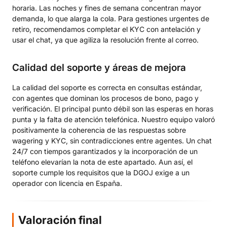
horaria. Las noches y fines de semana concentran mayor
demanda, lo que alarga la cola. Para gestiones urgentes de
retiro, recomendamos completar el KYC con antelación y
usar el chat, ya que agiliza la resolución frente al correo.
Calidad del soporte y áreas de mejora
La calidad del soporte es correcta en consultas estándar,
con agentes que dominan los procesos de bono, pago y
verificación. El principal punto débil son las esperas en horas
punta y la falta de atención telefónica. Nuestro equipo valoró
positivamente la coherencia de las respuestas sobre
wagering y KYC, sin contradicciones entre agentes. Un chat
24/7 con tiempos garantizados y la incorporación de un
teléfono elevarían la nota de este apartado. Aun así, el
soporte cumple los requisitos que la DGOJ exige a un
operador con licencia en España.
Valoración final