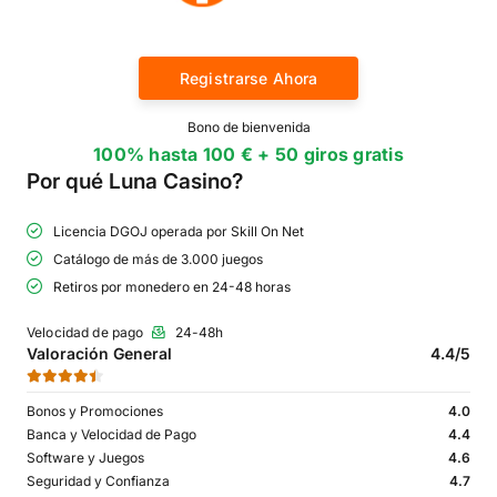
Registrarse Ahora
Bono de bienvenida
100% hasta 100 € + 50 giros gratis
Por qué Luna Casino?
Licencia DGOJ operada por Skill On Net
Catálogo de más de 3.000 juegos
Retiros por monedero en 24-48 horas
Velocidad de pago
24-48h
Valoración General
4.4/5
Bonos y Promociones
4.0
Banca y Velocidad de Pago
4.4
Software y Juegos
4.6
Seguridad y Confianza
4.7