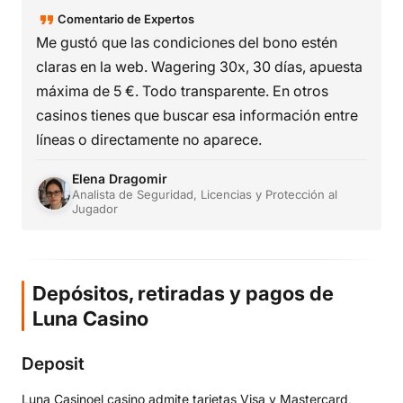
Comentario de Expertos
Me gustó que las condiciones del bono estén
claras en la web. Wagering 30x, 30 días, apuesta
máxima de 5 €. Todo transparente. En otros
casinos tienes que buscar esa información entre
líneas o directamente no aparece.
Elena Dragomir
Analista de Seguridad, Licencias y Protección al
Jugador
Depósitos, retiradas y pagos de
Luna Casino
Deposit
Luna Casinoel casino admite tarjetas Visa y Mastercard,