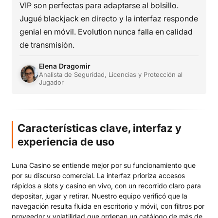
VIP son perfectas para adaptarse al bolsillo.
Jugué blackjack en directo y la interfaz responde
genial en móvil. Evolution nunca falla en calidad
de transmisión.
Elena Dragomir
Analista de Seguridad, Licencias y Protección al
Jugador
Características clave, interfaz y
experiencia de uso
Luna Casino se entiende mejor por su funcionamiento que
por su discurso comercial. La interfaz prioriza accesos
rápidos a slots y casino en vivo, con un recorrido claro para
depositar, jugar y retirar. Nuestro equipo verificó que la
navegación resulta fluida en escritorio y móvil, con filtros por
proveedor y volatilidad que ordenan un catálogo de más de