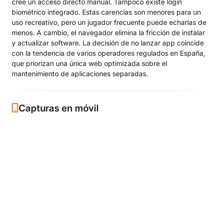
cree un acceso directo manual. Tampoco existe login
biométrico integrado. Estas carencias son menores para un
uso recreativo, pero un jugador frecuente puede echarlas de
menos. A cambio, el navegador elimina la fricción de instalar
y actualizar software. La decisión de no lanzar app coincide
con la tendencia de varios operadores regulados en España,
que priorizan una única web optimizada sobre el
mantenimiento de aplicaciones separadas.
Capturas en móvil