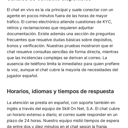
El chat en vivo es la vía principal y suele conectar con un
agente en pocos minutos fuera de las horas de mayor
tráfico. El correo electrónico atiende cuestiones de KYC,
retiros y reclamaciones que requieren adjuntar
documentación. Existe además una sección de preguntas
frecuentes que resuelve dudas básicas sobre depósitos,
bonos y verificación. Nuestras pruebas mostraron que el
chat resuelve consultas sencillas de forma directa, mientras
que las incidencias complejas se derivan al correo. La
ausencia de teléfono limita la inmediatez para quien prefiere
la voz, aunque el chat cubre la mayoría de necesidades del
jugador español.
Horarios, idiomas y tiempos de respuesta
La atención se presta en español, con soporte también en
inglés a través del equipo de Skill On Net, S.A. El chat cubre
un horario extenso a diario; el correo suele responder en un
plazo de 24 horas. Nuestro equipo midió tiempos de espera
de entre dos y diez minutos en el chat según la franja