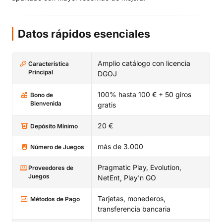
Datos rápidos esenciales
Amplio catálogo con licencia
Característica
Principal
DGOJ
100% hasta 100 € + 50 giros
Bono de
Bienvenida
gratis
20 €
Depósito Mínimo
más de 3.000
Número de Juegos
Pragmatic Play, Evolution,
Proveedores de
Juegos
NetEnt, Play'n GO
Tarjetas, monederos,
Métodos de Pago
transferencia bancaria