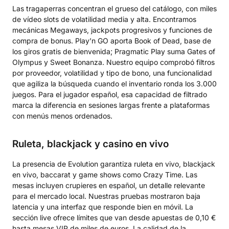
Las tragaperras concentran el grueso del catálogo, con miles
de vídeo slots de volatilidad media y alta. Encontramos
mecánicas Megaways, jackpots progresivos y funciones de
compra de bonus. Play’n GO aporta Book of Dead, base de
los giros gratis de bienvenida; Pragmatic Play suma Gates of
Olympus y Sweet Bonanza. Nuestro equipo comprobó filtros
por proveedor, volatilidad y tipo de bono, una funcionalidad
que agiliza la búsqueda cuando el inventario ronda los 3.000
juegos. Para el jugador español, esa capacidad de filtrado
marca la diferencia en sesiones largas frente a plataformas
con menús menos ordenados.
Ruleta, blackjack y casino en vivo
La presencia de Evolution garantiza ruleta en vivo, blackjack
en vivo, baccarat y game shows como Crazy Time. Las
mesas incluyen crupieres en español, un detalle relevante
para el mercado local. Nuestras pruebas mostraron baja
latencia y una interfaz que responde bien en móvil. La
sección live ofrece límites que van desde apuestas de 0,10 €
hasta mesas VIP de miles de euros. La calidad de la