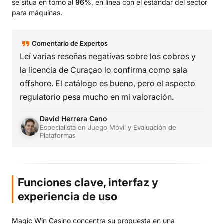
se sitúa en torno al
96%
, en línea con el estándar del sector
para máquinas.
Comentario de Expertos
Leí varias reseñas negativas sobre los cobros y
la licencia de Curaçao lo confirma como sala
offshore. El catálogo es bueno, pero el aspecto
regulatorio pesa mucho en mi valoración.
David Herrera Cano
Especialista en Juego Móvil y Evaluación de
Plataformas
Funciones clave, interfaz y
experiencia de uso
Magic Win Casino concentra su propuesta en una