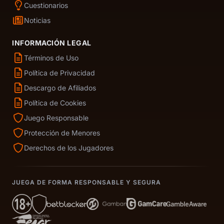
Cuestionarios
Noticias
INFORMACIÓN LEGAL
Términos de Uso
Política de Privacidad
Descargo de Afiliados
Política de Cookies
Juego Responsable
Protección de Menores
Derechos de los Jugadores
JUEGA DE FORMA RESPONSABLE Y SEGURA