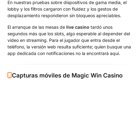
En nuestras pruebas sobre dispositivos de gama media, el
lobby y los filtros cargaron con fluidez y los
gestos de
desplazamiento
respondieron sin bloqueos apreciables.
El arranque de las mesas de
live casino
tardó unos
segundos más que los slots, algo esperable al depender del
vídeo en streaming. Para el jugador que entra desde el
teléfono, la versión web resulta suficiente; quien busque una
app dedicada con notificaciones no la encontrará aquí.
Capturas móviles de Magic Win Casino