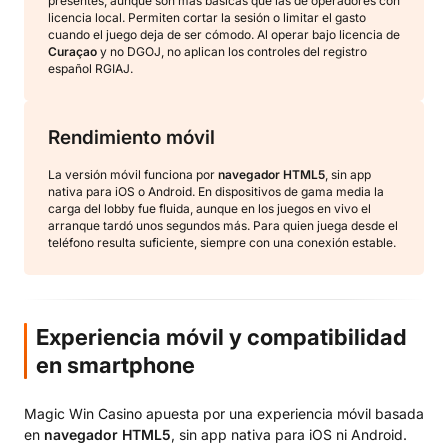
presentes, aunque son más básicas que las de operadores con
licencia local. Permiten cortar la sesión o limitar el gasto
cuando el juego deja de ser cómodo. Al operar bajo licencia de
Curaçao
y no DGOJ, no aplican los controles del registro
español RGIAJ.
Rendimiento móvil
La versión móvil funciona por
navegador HTML5
, sin app
nativa para iOS o Android. En dispositivos de gama media la
carga del lobby fue fluida, aunque en los juegos en vivo el
arranque tardó unos segundos más. Para quien juega desde el
teléfono resulta suficiente, siempre con una conexión estable.
Experiencia móvil y compatibilidad
en smartphone
Magic Win Casino apuesta por una experiencia móvil basada
en
navegador HTML5
, sin app nativa para iOS ni Android.