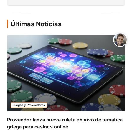
Últimas Noticias
Juegos y Proveedores
Proveedor lanza nueva ruleta en vivo de temática
griega para casinos online