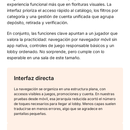
experiencia funcional más que en florituras visuales. La
interfaz prioriza el acceso rápido al catálogo, los filtros por
categoría y una gestión de cuenta unificada que agrupa
depósito, retirada y verificación.
En conjunto, las funciones clave apuntan a un jugador que
valora la practicidad: navegación por navegador móvil sin
app nativa, controles de juego responsable básicos y un
lobby ordenado. No sorprende, pero cumple con lo
esperable en una sala de este tamaño.
Interfaz directa
La navegación se organiza en una estructura plana, con
accesos visibles a juegos, promociones y cuenta. En nuestras
pruebas desde móvil, esa jerarquía reducida acortó el número
de toques necesarios para llegar al lobby. Menos capas suelen
traducirse en menos errores, algo que se agradece en
pantallas pequeñas.