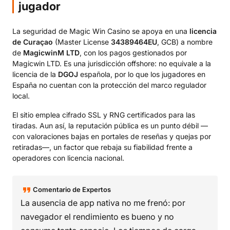
jugador
La seguridad de Magic Win Casino se apoya en una
licencia
de Curaçao
(Master License
34389464EU
, GCB) a nombre
de
MagicwinM LTD
, con los pagos gestionados por
Magicwin LTD. Es una jurisdicción offshore: no equivale a la
licencia de la
DGOJ
española, por lo que los jugadores en
España no cuentan con la protección del marco regulador
local.
El sitio emplea cifrado
SSL
y RNG certificados para las
tiradas. Aun así, la reputación pública es un punto débil —
con valoraciones bajas en portales de reseñas y quejas por
retiradas—, un factor que rebaja su fiabilidad frente a
operadores con licencia nacional.
Comentario de Expertos
La ausencia de app nativa no me frenó: por
navegador el rendimiento es bueno y no