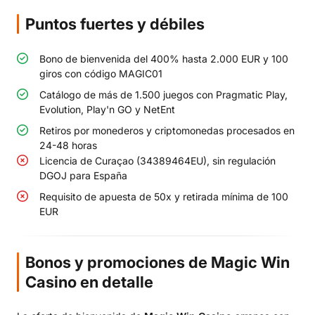
Puntos fuertes y débiles
Bono de bienvenida del 400% hasta 2.000 EUR y 100
giros con código MAGIC01
Catálogo de más de 1.500 juegos con Pragmatic Play,
Evolution, Play'n GO y NetEnt
Retiros por monederos y criptomonedas procesados en
24-48 horas
Licencia de Curaçao (34389464EU), sin regulación
DGOJ para España
Requisito de apuesta de 50x y retirada mínima de 100
EUR
Bonos y promociones de Magic Win
Casino en detalle