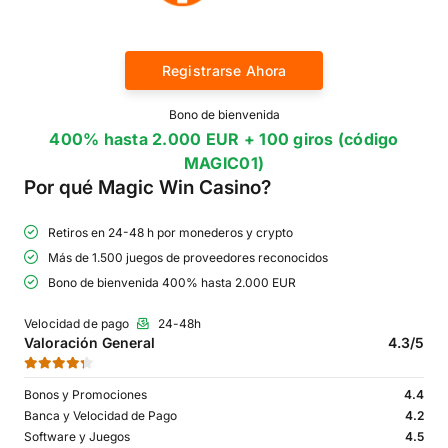
Registrarse Ahora
Bono de bienvenida
400% hasta 2.000 EUR + 100 giros (código
MAGIC01)
Por qué Magic Win Casino?
Retiros en 24-48 h por monederos y crypto
Más de 1.500 juegos de proveedores reconocidos
Bono de bienvenida 400% hasta 2.000 EUR
Velocidad de pago
24-48h
Valoración General
4.3/5
Bonos y Promociones
4.4
Banca y Velocidad de Pago
4.2
Software y Juegos
4.5