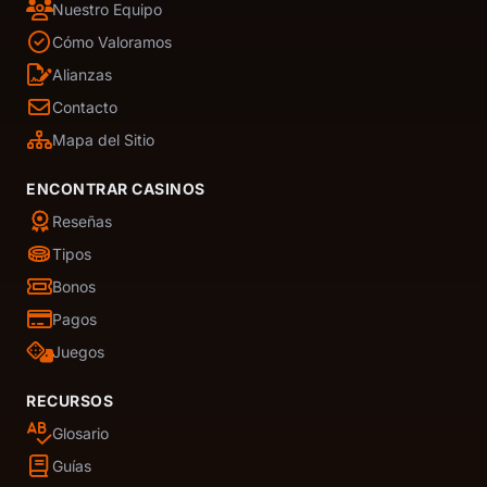
Nuestro Equipo
Cómo Valoramos
Alianzas
Contacto
Mapa del Sitio
ENCONTRAR CASINOS
Reseñas
Tipos
Bonos
Pagos
Juegos
RECURSOS
Glosario
Guías