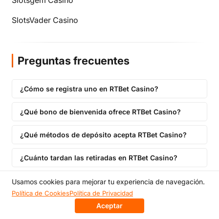
SlotsVader Casino
Preguntas frecuentes
¿Cómo se registra uno en RTBet Casino?
¿Qué bono de bienvenida ofrece RTBet Casino?
¿Qué métodos de depósito acepta RTBet Casino?
¿Cuánto tardan las retiradas en RTBet Casino?
¿Qué tipo de juegos tiene RTBet Casino?
Usamos cookies para mejorar tu experiencia de navegación.
Política de Cookies
Política de Privacidad
¿Se puede jugar desde móvil en RTBet Casino?
Aceptar