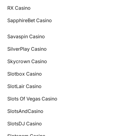
RX Casino
SapphireBet Casino
Savaspin Casino
SilverPlay Casino
Skycrown Casino
Slotbox Casino
SlotLair Casino
Slots Of Vegas Casino
SlotsAndCasino
SlotsDJ Casino
Slotsgem Casino