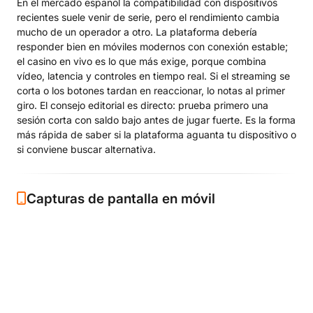
En el mercado español la compatibilidad con dispositivos
recientes suele venir de serie, pero el rendimiento cambia
mucho de un operador a otro. La plataforma debería
responder bien en móviles modernos con conexión estable;
el casino en vivo es lo que más exige, porque combina
vídeo, latencia y controles en tiempo real. Si el streaming se
corta o los botones tardan en reaccionar, lo notas al primer
giro. El consejo editorial es directo: prueba primero una
sesión corta con saldo bajo antes de jugar fuerte. Es la forma
más rápida de saber si la plataforma aguanta tu dispositivo o
si conviene buscar alternativa.
Capturas de pantalla en móvil