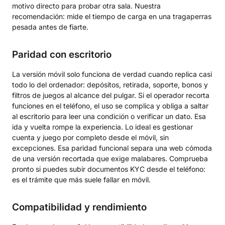
motivo directo para probar otra sala. Nuestra
recomendación: mide el tiempo de carga en una tragaperras
pesada antes de fiarte.
Paridad con escritorio
La versión móvil solo funciona de verdad cuando replica casi
todo lo del ordenador: depósitos, retirada, soporte, bonos y
filtros de juegos al alcance del pulgar. Si el operador recorta
funciones en el teléfono, el uso se complica y obliga a saltar
al escritorio para leer una condición o verificar un dato. Esa
ida y vuelta rompe la experiencia. Lo ideal es gestionar
cuenta y juego por completo desde el móvil, sin
excepciones. Esa paridad funcional separa una web cómoda
de una versión recortada que exige malabares. Comprueba
pronto si puedes subir documentos KYC desde el teléfono:
es el trámite que más suele fallar en móvil.
Compatibilidad y rendimiento