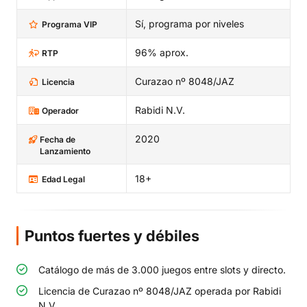
Sí, programa por niveles
Programa VIP
96% aprox.
RTP
Curazao nº 8048/JAZ
Licencia
Rabidi N.V.
Operador
2020
Fecha de
Lanzamiento
18+
Edad Legal
Puntos fuertes y débiles
Catálogo de más de 3.000 juegos entre slots y directo.
Licencia de Curazao nº 8048/JAZ operada por Rabidi
N.V.