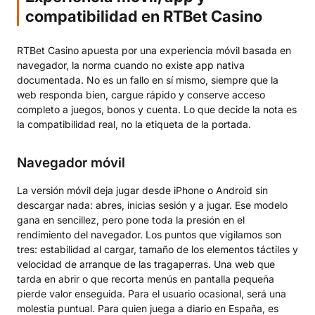
compatibilidad en RTBet Casino
RTBet Casino apuesta por una experiencia móvil basada en
navegador, la norma cuando no existe app nativa
documentada. No es un fallo en sí mismo, siempre que la
web responda bien, cargue rápido y conserve acceso
completo a juegos, bonos y cuenta. Lo que decide la nota es
la compatibilidad real, no la etiqueta de la portada.
Navegador móvil
La versión móvil deja jugar desde iPhone o Android sin
descargar nada: abres, inicias sesión y a jugar. Ese modelo
gana en sencillez, pero pone toda la presión en el
rendimiento del navegador. Los puntos que vigilamos son
tres: estabilidad al cargar, tamaño de los elementos táctiles y
velocidad de arranque de las tragaperras. Una web que
tarda en abrir o que recorta menús en pantalla pequeña
pierde valor enseguida. Para el usuario ocasional, será una
molestia puntual. Para quien juega a diario en España, es