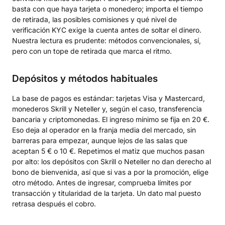
basta con que haya tarjeta o monedero; importa el tiempo
de retirada, las posibles comisiones y qué nivel de
verificación KYC exige la cuenta antes de soltar el dinero.
Nuestra lectura es prudente: métodos convencionales, sí,
pero con un tope de retirada que marca el ritmo.
Depósitos y métodos habituales
La base de pagos es estándar: tarjetas Visa y Mastercard,
monederos Skrill y Neteller y, según el caso, transferencia
bancaria y criptomonedas. El ingreso mínimo se fija en 20 €.
Eso deja al operador en la franja media del mercado, sin
barreras para empezar, aunque lejos de las salas que
aceptan 5 € o 10 €. Repetimos el matiz que muchos pasan
por alto: los depósitos con Skrill o Neteller no dan derecho al
bono de bienvenida, así que si vas a por la promoción, elige
otro método. Antes de ingresar, comprueba límites por
transacción y titularidad de la tarjeta. Un dato mal puesto
retrasa después el cobro.