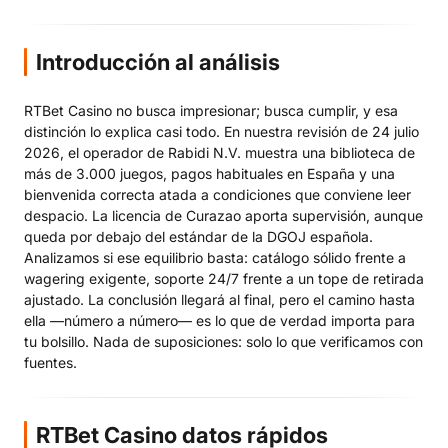
Introducción al análisis
RTBet Casino no busca impresionar; busca cumplir, y esa
distinción lo explica casi todo. En nuestra revisión de 24 julio
2026, el operador de Rabidi N.V. muestra una biblioteca de
más de 3.000 juegos, pagos habituales en España y una
bienvenida correcta atada a condiciones que conviene leer
despacio. La licencia de Curazao aporta supervisión, aunque
queda por debajo del estándar de la DGOJ española.
Analizamos si ese equilibrio basta: catálogo sólido frente a
wagering exigente, soporte 24/7 frente a un tope de retirada
ajustado. La conclusión llegará al final, pero el camino hasta
ella —número a número— es lo que de verdad importa para
tu bolsillo. Nada de suposiciones: solo lo que verificamos con
fuentes.
RTBet Casino datos rápidos