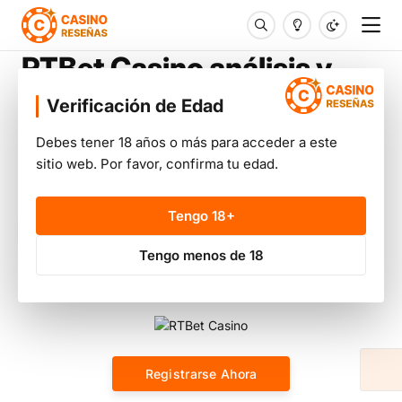
RTBet Casino análisis y
opiniones
Verificación de Edad
Debes tener 18 años o más para acceder a este
Casino Reseñas
/
Reseñas
/
RTBet Casino análisis y opiniones
sitio web. Por favor, confirma tu edad.
Escrito por:
Laura Ibáñez Montero
,
Analista de Bonos,
Promociones y Experiencia de Usuario
Tengo 18+
|
Verificado por:
Sofía Vega Torres
,
Especialista en Juegos de Casino y
Proveedores de Software
Tengo menos de 18
Última actualización julio 24, 2026, 13:58
Registrarse Ahora