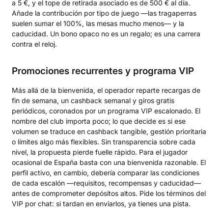
a 5 €, y el tope de retirada asociado es de 500 € al día.
Añade la contribución por tipo de juego —las tragaperras
suelen sumar el 100%, las mesas mucho menos— y la
caducidad. Un bono opaco no es un regalo; es una carrera
contra el reloj.
Promociones recurrentes y programa VIP
Más allá de la bienvenida, el operador reparte recargas de
fin de semana, un cashback semanal y giros gratis
periódicos, coronados por un programa VIP escalonado. El
nombre del club importa poco; lo que decide es si ese
volumen se traduce en cashback tangible, gestión prioritaria
o límites algo más flexibles. Sin transparencia sobre cada
nivel, la propuesta pierde fuelle rápido. Para el jugador
ocasional de España basta con una bienvenida razonable. El
perfil activo, en cambio, debería comparar las condiciones
de cada escalón —requisitos, recompensas y caducidad—
antes de comprometer depósitos altos. Pide los términos del
VIP por chat: si tardan en enviarlos, ya tienes una pista.