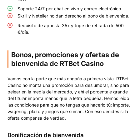
Soporte 24/7 por chat en vivo y correo electrónico.
Skrill y Neteller no dan derecho al bono de bienvenida.
Requisito de apuesta 35x y tope de retirada de 500
€/día.
Bonos, promociones y ofertas de
bienvenida de RTBet Casino
Vamos con la parte que más engaña a primera vista. RTBet
Casino no monta una promoción para deslumbrar, sino para
pelear en la media del mercado, y ahí el porcentaje grande
del titular importa menos que la letra pequeña. Hemos leído
las condiciones para que no tengas que hacerlo tú: importe,
wagering, plazo y juegos que suman. Con eso decides si la
oferta compensa de verdad.
Bonificación de bienvenida