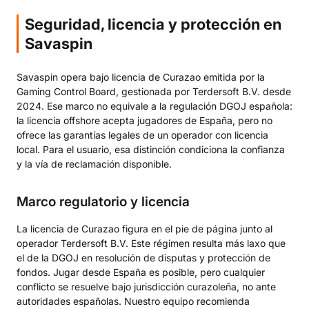
Seguridad, licencia y protección en
Savaspin
Savaspin opera bajo licencia de Curazao emitida por la
Gaming Control Board, gestionada por Terdersoft B.V. desde
2024. Ese marco no equivale a la regulación DGOJ española:
la licencia offshore acepta jugadores de España, pero no
ofrece las garantías legales de un operador con licencia
local. Para el usuario, esa distinción condiciona la confianza
y la vía de reclamación disponible.
Marco regulatorio y licencia
La licencia de Curazao figura en el pie de página junto al
operador Terdersoft B.V. Este régimen resulta más laxo que
el de la DGOJ en resolución de disputas y protección de
fondos. Jugar desde España es posible, pero cualquier
conflicto se resuelve bajo jurisdicción curazoleña, no ante
autoridades españolas. Nuestro equipo recomienda