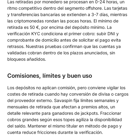
Las retiradas por monedero se procesan en 0-24 horas, un
ritmo competitivo dentro del segmento offshore. Las tarjetas
y transferencias bancarias se extienden a 3-7 días, mientras
las criptomonedas rondan las pocas horas. El mínimo de
retirada es 50 €, por encima del depósito mínimo. La
verificación KYC condiciona el primer cobro: subir DNI y
comprobante de domicilio antes de solicitar el pago evita
retrasos. Nuestras pruebas confirman que las cuentas ya
validadas cobran dentro de los plazos anunciados, sin
bloqueos añadidos.
Comisiones, límites y buen uso
Los depósitos no aplican comisión, pero conviene vigilar los
costes de retirada cuando hay conversión de divisa o cargos
del proveedor externo. Savaspin fija límites semanales y
mensuales de retirada que afectan a premios altos, un
detalle relevante para ganadores de jackpots. Fraccionar
cobros grandes según esos topes agiliza la disponibilidad
del saldo. Mantener el mismo titular en método de pago y
cuenta reduce fricciones durante la verificación.