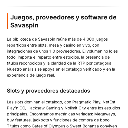
Juegos, proveedores y software de
Savaspin
La biblioteca de Savaspin reúne más de 4.000 juegos
repartidos entre slots, mesa y casino en vivo, con
integraciones de unos 110 proveedores. El volumen no lo es
todo: importa el reparto entre estudios, la presencia de
títulos reconocidos y la claridad de la RTP por categoría.
Nuestro análisis se apoya en el catálogo verificado y en la
experiencia de juego real.
Slots y proveedores destacados
Las slots dominan el catálogo, con Pragmatic Play, NetEnt,
Play’n GO, Hacksaw Gaming y Nolimit City entre los estudios
principales. Encontramos mecánicas variadas: Megaways,
buy features, jackpots y funciones de compra de bono.
Títulos como Gates of Olympus o Sweet Bonanza conviven