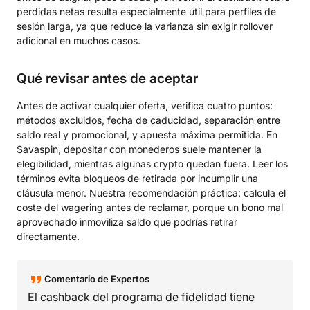
pérdidas netas resulta especialmente útil para perfiles de
sesión larga, ya que reduce la varianza sin exigir rollover
adicional en muchos casos.
Qué revisar antes de aceptar
Antes de activar cualquier oferta, verifica cuatro puntos:
métodos excluidos, fecha de caducidad, separación entre
saldo real y promocional, y apuesta máxima permitida. En
Savaspin, depositar con monederos suele mantener la
elegibilidad, mientras algunas crypto quedan fuera. Leer los
términos evita bloqueos de retirada por incumplir una
cláusula menor. Nuestra recomendación práctica: calcula el
coste del wagering antes de reclamar, porque un bono mal
aprovechado inmoviliza saldo que podrías retirar
directamente.
Comentario de Expertos
El cashback del programa de fidelidad tiene