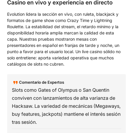
Casino en vivo y experiencia en directo
Evolution lidera la sección en vivo, con ruleta, blackjack y
formatos de game show como Crazy Time y Lightning
Roulette. La estabilidad del stream, el retardo mínimo y la
disponibilidad horaria amplia marcan la calidad de esta
capa. Nuestras pruebas mostraron mesas con
presentadores en español en franjas de tarde y noche, un
punto a favor para el usuario local. Un live casino sólido no
solo entretiene: aporta variedad operativa que muchos
catálogos de slots no cubren.
Comentario de Expertos
Slots como Gates of Olympus o San Quentin
conviven con lanzamientos de alta varianza de
Hacksaw. La variedad de mecánicas (Megaways,
buy features, jackpots) mantiene el interés sesión
tras sesión.