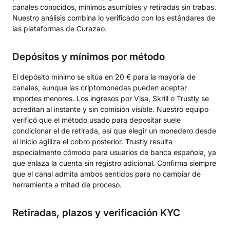
canales conocidos, mínimos asumibles y retiradas sin trabas.
Nuestro análisis combina lo verificado con los estándares de
las plataformas de Curazao.
Depósitos y mínimos por método
El depósito mínimo se sitúa en 20 € para la mayoría de
canales, aunque las criptomonedas pueden aceptar
importes menores. Los ingresos por Visa, Skrill o Trustly se
acreditan al instante y sin comisión visible. Nuestro equipo
verificó que el método usado para depositar suele
condicionar el de retirada, así que elegir un monedero desde
el inicio agiliza el cobro posterior. Trustly resulta
especialmente cómodo para usuarios de banca española, ya
que enlaza la cuenta sin registro adicional. Confirma siempre
que el canal admita ambos sentidos para no cambiar de
herramienta a mitad de proceso.
Retiradas, plazos y verificación KYC