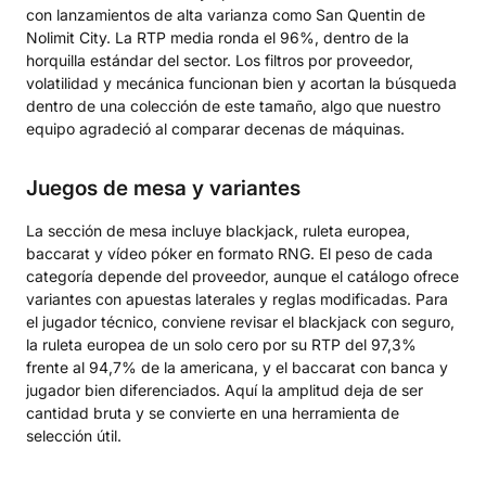
con lanzamientos de alta varianza como San Quentin de
Nolimit City. La RTP media ronda el 96%, dentro de la
horquilla estándar del sector. Los filtros por proveedor,
volatilidad y mecánica funcionan bien y acortan la búsqueda
dentro de una colección de este tamaño, algo que nuestro
equipo agradeció al comparar decenas de máquinas.
Juegos de mesa y variantes
La sección de mesa incluye blackjack, ruleta europea,
baccarat y vídeo póker en formato RNG. El peso de cada
categoría depende del proveedor, aunque el catálogo ofrece
variantes con apuestas laterales y reglas modificadas. Para
el jugador técnico, conviene revisar el blackjack con seguro,
la ruleta europea de un solo cero por su RTP del 97,3%
frente al 94,7% de la americana, y el baccarat con banca y
jugador bien diferenciados. Aquí la amplitud deja de ser
cantidad bruta y se convierte en una herramienta de
selección útil.