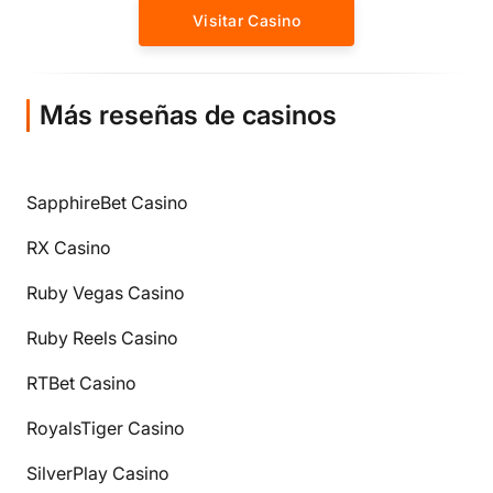
Visitar Casino
Más reseñas de casinos
SapphireBet Casino
RX Casino
Ruby Vegas Casino
Ruby Reels Casino
RTBet Casino
RoyalsTiger Casino
SilverPlay Casino