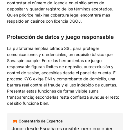
contrastar el número de licencia en el sitio antes de
depositar y guardar registro de los términos aceptados.
Quien priorice máxima cobertura legal encontrará más
respaldo en casinos con licencia DGOJ.
Protección de datos y juego responsable
La plataforma emplea cifrado SSL para proteger
comunicaciones y credenciales, un requisito básico que
Savaspin cumple. Entre las herramientas de juego
responsable figuran límites de depósito, autoexclusión y
control de sesión, accesibles desde el panel de cuenta. El
proceso KYC exige DNI y comprobante de domicilio, una
barrera real contra el fraude y el uso indebido de cuentas.
Presentar estas funciones de forma visible suma
transparencia; esconderlas resta confianza aunque el resto
del sitio funcione bien.
Comentario de Expertos
Jugar desde España es posible, pero cualquier