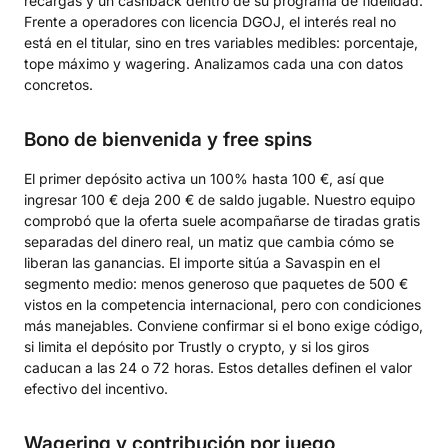
recargas y un cashback dentro de su programa de fidelidad.
Frente a operadores con licencia DGOJ, el interés real no
está en el titular, sino en tres variables medibles: porcentaje,
tope máximo y wagering. Analizamos cada una con datos
concretos.
Bono de bienvenida y free spins
El primer depósito activa un 100% hasta 100 €, así que
ingresar 100 € deja 200 € de saldo jugable. Nuestro equipo
comprobó que la oferta suele acompañarse de tiradas gratis
separadas del dinero real, un matiz que cambia cómo se
liberan las ganancias. El importe sitúa a Savaspin en el
segmento medio: menos generoso que paquetes de 500 €
vistos en la competencia internacional, pero con condiciones
más manejables. Conviene confirmar si el bono exige código,
si limita el depósito por Trustly o crypto, y si los giros
caducan a las 24 o 72 horas. Estos detalles definen el valor
efectivo del incentivo.
Wagering y contribución por juego