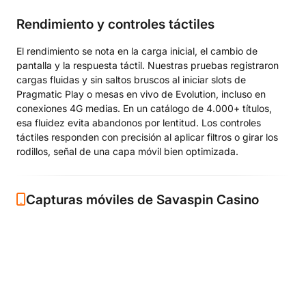
Rendimiento y controles táctiles
El rendimiento se nota en la carga inicial, el cambio de
pantalla y la respuesta táctil. Nuestras pruebas registraron
cargas fluidas y sin saltos bruscos al iniciar slots de
Pragmatic Play o mesas en vivo de Evolution, incluso en
conexiones 4G medias. En un catálogo de 4.000+ títulos,
esa fluidez evita abandonos por lentitud. Los controles
táctiles responden con precisión al aplicar filtros o girar los
rodillos, señal de una capa móvil bien optimizada.
Capturas móviles de Savaspin Casino