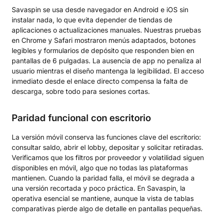
Savaspin se usa desde navegador en Android e iOS sin
instalar nada, lo que evita depender de tiendas de
aplicaciones o actualizaciones manuales. Nuestras pruebas
en Chrome y Safari mostraron menús adaptados, botones
legibles y formularios de depósito que responden bien en
pantallas de 6 pulgadas. La ausencia de app no penaliza al
usuario mientras el diseño mantenga la legibilidad. El acceso
inmediato desde el enlace directo compensa la falta de
descarga, sobre todo para sesiones cortas.
Paridad funcional con escritorio
La versión móvil conserva las funciones clave del escritorio:
consultar saldo, abrir el lobby, depositar y solicitar retiradas.
Verificamos que los filtros por proveedor y volatilidad siguen
disponibles en móvil, algo que no todas las plataformas
mantienen. Cuando la paridad falla, el móvil se degrada a
una versión recortada y poco práctica. En Savaspin, la
operativa esencial se mantiene, aunque la vista de tablas
comparativas pierde algo de detalle en pantallas pequeñas.