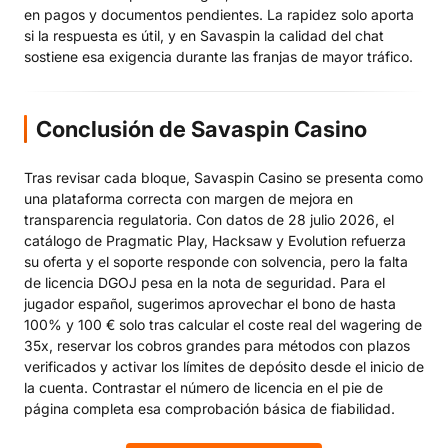
en pagos y documentos pendientes. La rapidez solo aporta
si la respuesta es útil, y en Savaspin la calidad del chat
sostiene esa exigencia durante las franjas de mayor tráfico.
Conclusión de Savaspin Casino
Tras revisar cada bloque, Savaspin Casino se presenta como
una plataforma correcta con margen de mejora en
transparencia regulatoria. Con datos de 28 julio 2026, el
catálogo de Pragmatic Play, Hacksaw y Evolution refuerza
su oferta y el soporte responde con solvencia, pero la falta
de licencia DGOJ pesa en la nota de seguridad. Para el
jugador español, sugerimos aprovechar el bono de hasta
100% y 100 € solo tras calcular el coste real del wagering de
35x, reservar los cobros grandes para métodos con plazos
verificados y activar los límites de depósito desde el inicio de
la cuenta. Contrastar el número de licencia en el pie de
página completa esa comprobación básica de fiabilidad.