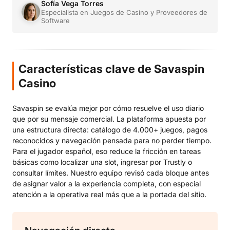
Sofía Vega Torres
Especialista en Juegos de Casino y Proveedores de
Software
Características clave de Savaspin
Casino
Savaspin se evalúa mejor por cómo resuelve el uso diario
que por su mensaje comercial. La plataforma apuesta por
una estructura directa: catálogo de 4.000+ juegos, pagos
reconocidos y navegación pensada para no perder tiempo.
Para el jugador español, eso reduce la fricción en tareas
básicas como localizar una slot, ingresar por Trustly o
consultar límites. Nuestro equipo revisó cada bloque antes
de asignar valor a la experiencia completa, con especial
atención a la operativa real más que a la portada del sitio.