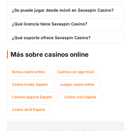
¿Se puede jugar desde móvil en Savaspin Casino?
¿Qué licencia tiene Savaspin Casino?
¿Qué soporte ofrece Savaspin Casino?
Más sobre casinos online
Bonos casino online
Casinos con app móvil
Casino trustly España
Juegos casino online
Casinos seguros España
Casino visa España
Casino skrill España