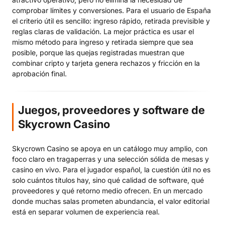
comprobar límites y conversiones. Para el usuario de España
el criterio útil es sencillo: ingreso rápido, retirada previsible y
reglas claras de validación. La mejor práctica es usar el
mismo método para ingreso y retirada siempre que sea
posible, porque las quejas registradas muestran que
combinar cripto y tarjeta genera rechazos y fricción en la
aprobación final.
Juegos, proveedores y software de
Skycrown Casino
Skycrown Casino se apoya en un catálogo muy amplio, con
foco claro en tragaperras y una selección sólida de mesas y
casino en vivo. Para el jugador español, la cuestión útil no es
solo cuántos títulos hay, sino qué calidad de software, qué
proveedores y qué retorno medio ofrecen. En un mercado
donde muchas salas prometen abundancia, el valor editorial
está en separar volumen de experiencia real.