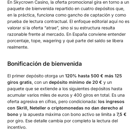
En Skycrown Casino, la oferta promocional gira en torno a un
paquete de bienvenida repartido en cuatro depósitos que,
en la práctica, funciona como gancho de captación y como
prueba de lectura contractual. El enfoque editorial aquí no es
valorar si la oferta “atrae”, sino si su estructura resulta
razonable frente al mercado. En España conviene entender
porcentaje, tope,
wagering
y qué parte del saldo se libera
realmente.
Bonificación de bienvenida
El primer depósito otorga un
120% hasta 500 € más 125
giros gratis
, con un
depósito mínimo de 20 €
y un
paquete que se extiende a los siguientes depósitos hasta
acumular varios miles de euros y 400 giros en total. Es una
oferta agresiva en cifras, pero condicionada:
los ingresos
con Skrill, Neteller o criptomonedas no dan derecho al
bono
y la apuesta máxima con bono activo se limita a
7,5 €
por giro. Ese detalle cambia por completo la lectura del
incentivo.