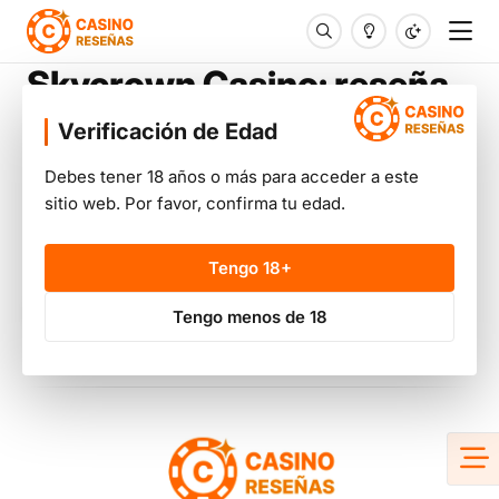
Skycrown Casino: reseña
y análisis regulatorio
Verificación de Edad
Debes tener 18 años o más para acceder a este
Casino Reseñas
/
Reseñas
/
Skycrown Casino: reseña y análisis
sitio web. Por favor, confirma tu edad.
regulatorio
Tengo 18+
Escrito por:
Carlos Mendoza Ruiz
,
Analista Senior de
Plataformas y Regulación
|
Verificado por:
Elena
Dragomir
,
Analista de Seguridad, Licencias y
Tengo menos de 18
Protección al Jugador
Última actualización julio 29, 2026, 16:56