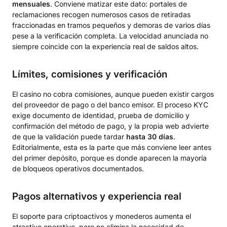
mensuales
. Conviene matizar este dato: portales de
reclamaciones recogen numerosos casos de retiradas
fraccionadas en tramos pequeños y demoras de varios días
pese a la verificación completa. La velocidad anunciada no
siempre coincide con la experiencia real de saldos altos.
Límites, comisiones y verificación
El casino no cobra comisiones, aunque pueden existir cargos
del proveedor de pago o del banco emisor. El proceso
KYC
exige documento de identidad, prueba de domicilio y
confirmación del método de pago, y la propia web advierte
de que la validación puede tardar
hasta 30 días
.
Editorialmente, esta es la parte que más conviene leer antes
del primer depósito, porque es donde aparecen la mayoría
de bloqueos operativos documentados.
Pagos alternativos y experiencia real
El soporte para criptoactivos y monederos aumenta el
atractivo operativo, pero no elimina la necesidad de