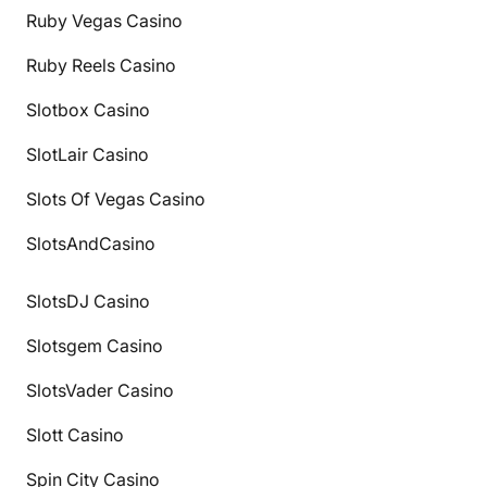
Ruby Vegas Casino
Ruby Reels Casino
Slotbox Casino
SlotLair Casino
Slots Of Vegas Casino
SlotsAndCasino
SlotsDJ Casino
Slotsgem Casino
SlotsVader Casino
Slott Casino
Spin City Casino