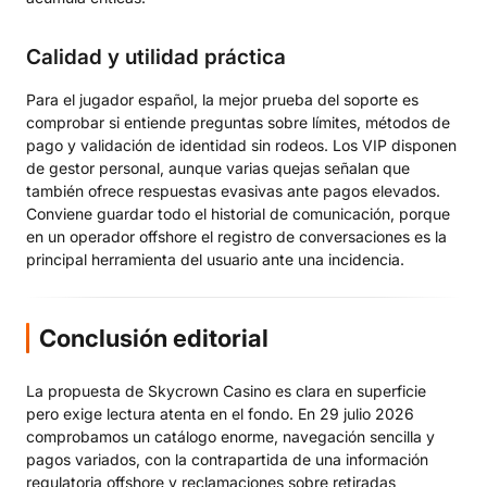
Calidad y utilidad práctica
Para el jugador español, la mejor prueba del soporte es
comprobar si entiende preguntas sobre límites, métodos de
pago y validación de identidad sin rodeos. Los VIP disponen
de gestor personal, aunque varias quejas señalan que
también ofrece respuestas evasivas ante pagos elevados.
Conviene guardar todo el historial de comunicación, porque
en un operador offshore el registro de conversaciones es la
principal herramienta del usuario ante una incidencia.
Conclusión editorial
La propuesta de Skycrown Casino es clara en superficie
pero exige lectura atenta en el fondo. En 29 julio 2026
comprobamos un catálogo enorme, navegación sencilla y
pagos variados, con la contrapartida de una información
regulatoria offshore y reclamaciones sobre retiradas