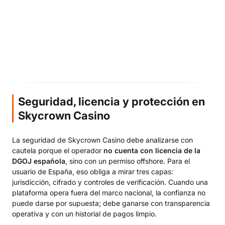
Seguridad, licencia y protección en
Skycrown Casino
La seguridad de Skycrown Casino debe analizarse con
cautela porque el operador
no cuenta con licencia de la
DGOJ española
, sino con un permiso offshore. Para el
usuario de España, eso obliga a mirar tres capas:
jurisdicción, cifrado y controles de verificación. Cuando una
plataforma opera fuera del marco nacional, la confianza no
puede darse por supuesta; debe ganarse con transparencia
operativa y con un historial de pagos limpio.