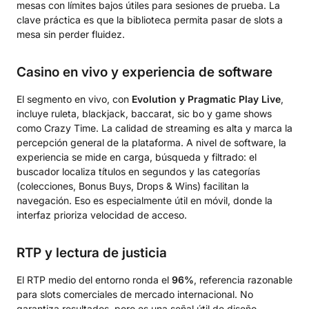
mesas con límites bajos útiles para sesiones de prueba. La
clave práctica es que la biblioteca permita pasar de slots a
mesa sin perder fluidez.
Casino en vivo y experiencia de software
El segmento en vivo, con
Evolution y Pragmatic Play Live
,
incluye ruleta, blackjack, baccarat, sic bo y
game shows
como Crazy Time. La calidad de streaming es alta y marca la
percepción general de la plataforma. A nivel de software, la
experiencia se mide en carga, búsqueda y filtrado: el
buscador localiza títulos en segundos y las categorías
(colecciones, Bonus Buys, Drops & Wins) facilitan la
navegación. Eso es especialmente útil en móvil, donde la
interfaz prioriza velocidad de acceso.
RTP y lectura de justicia
El RTP medio del entorno ronda el
96%
, referencia razonable
para slots comerciales de mercado internacional. No
garantiza resultados, pero es una señal útil de diseño.