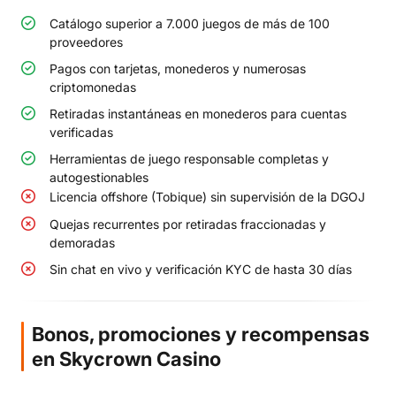
Catálogo superior a 7.000 juegos de más de 100
proveedores
Pagos con tarjetas, monederos y numerosas
criptomonedas
Retiradas instantáneas en monederos para cuentas
verificadas
Herramientas de juego responsable completas y
autogestionables
Licencia offshore (Tobique) sin supervisión de la DGOJ
Quejas recurrentes por retiradas fraccionadas y
demoradas
Sin chat en vivo y verificación KYC de hasta 30 días
Bonos, promociones y recompensas
en Skycrown Casino