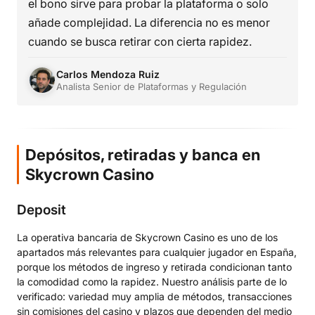
el bono sirve para probar la plataforma o solo
añade complejidad. La diferencia no es menor
cuando se busca retirar con cierta rapidez.
Carlos Mendoza Ruiz
Analista Senior de Plataformas y Regulación
Depósitos, retiradas y banca en
Skycrown Casino
Deposit
La operativa bancaria de Skycrown Casino es uno de los
apartados más relevantes para cualquier jugador en España,
porque los métodos de ingreso y retirada condicionan tanto
la comodidad como la rapidez. Nuestro análisis parte de lo
verificado: variedad muy amplia de métodos, transacciones
sin comisiones del casino y plazos que dependen del medio