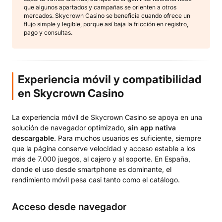
que algunos apartados y campañas se orienten a otros
mercados. Skycrown Casino se beneficia cuando ofrece un
flujo simple y legible, porque así baja la fricción en registro,
pago y consultas.
Experiencia móvil y compatibilidad
en Skycrown Casino
La experiencia móvil de Skycrown Casino se apoya en una
solución de navegador optimizado,
sin app nativa
descargable
. Para muchos usuarios es suficiente, siempre
que la página conserve velocidad y acceso estable a los
más de 7.000 juegos, al cajero y al soporte. En España,
donde el uso desde smartphone es dominante, el
rendimiento móvil pesa casi tanto como el catálogo.
Acceso desde navegador