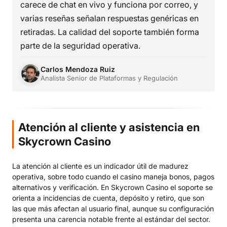
carece de chat en vivo y funciona por correo, y
varias reseñas señalan respuestas genéricas en
retiradas. La calidad del soporte también forma
parte de la seguridad operativa.
Carlos Mendoza Ruiz
Analista Senior de Plataformas y Regulación
Atención al cliente y asistencia en
Skycrown Casino
La atención al cliente es un indicador útil de madurez
operativa, sobre todo cuando el casino maneja bonos, pagos
alternativos y verificación. En Skycrown Casino el soporte se
orienta a incidencias de cuenta, depósito y retiro, que son
las que más afectan al usuario final, aunque su configuración
presenta una carencia notable frente al estándar del sector.