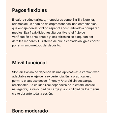
Pagos flexibles
El cajero reúne tarjetas, monederos como Skrill y Neteller,
además de un abanico de criptomonedas, una combinación
que encaja con el público español acostumbrado a comparar
medios. Esa flexibilidad resulta positiva si el flujo de
verificación es razonable y los retiros no se bloquean por
detalles menores. El sistema de bucle cerrado obliga a cobrar
por el mismo método del depósito.
Móvil funcional
SlotLair Casino no depende de una app nativa: la versión web
adaptable es el eje de la experiencia. En la práctica, eso
permite el acceso desde iPhone y Android sin descargas
adicionales. La calidad real dependerá de la estabilidad del
navegador, la velocidad de carga y la visibilidad de los menús
clave durante toda la sesión.
Bono moderado