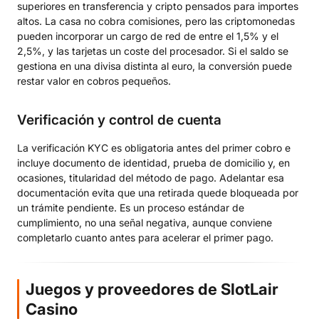
superiores en transferencia y cripto pensados para importes
altos. La casa no cobra comisiones, pero las criptomonedas
pueden incorporar un cargo de red de entre el 1,5% y el
2,5%, y las tarjetas un coste del procesador. Si el saldo se
gestiona en una divisa distinta al euro, la conversión puede
restar valor en cobros pequeños.
Verificación y control de cuenta
La verificación KYC es obligatoria antes del primer cobro e
incluye documento de identidad, prueba de domicilio y, en
ocasiones, titularidad del método de pago. Adelantar esa
documentación evita que una retirada quede bloqueada por
un trámite pendiente. Es un proceso estándar de
cumplimiento, no una señal negativa, aunque conviene
completarlo cuanto antes para acelerar el primer pago.
Juegos y proveedores de SlotLair
Casino