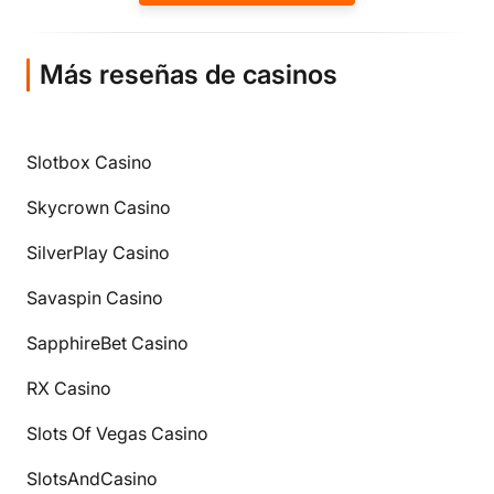
Más reseñas de casinos
Slotbox Casino
Skycrown Casino
SilverPlay Casino
Savaspin Casino
SapphireBet Casino
RX Casino
Slots Of Vegas Casino
SlotsAndCasino