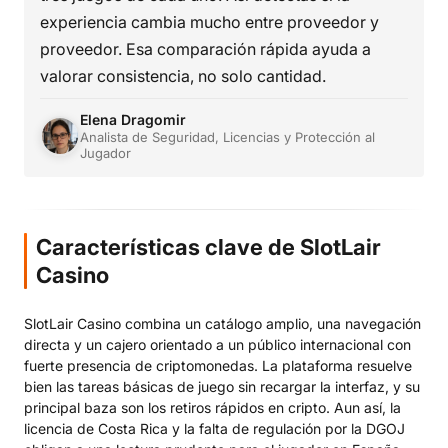
experiencia cambia mucho entre proveedor y
proveedor. Esa comparación rápida ayuda a
valorar consistencia, no solo cantidad.
Elena Dragomir
Analista de Seguridad, Licencias y Protección al
Jugador
Características clave de SlotLair
Casino
SlotLair Casino combina un catálogo amplio, una navegación
directa y un cajero orientado a un público internacional con
fuerte presencia de criptomonedas. La plataforma resuelve
bien las tareas básicas de juego sin recargar la interfaz, y su
principal baza son los retiros rápidos en cripto. Aun así, la
licencia de Costa Rica y la falta de regulación por la DGOJ