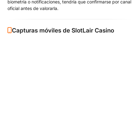
biometría o notificaciones, tendría que confirmarse por canal
oficial antes de valorarla.
Capturas móviles de SlotLair Casino