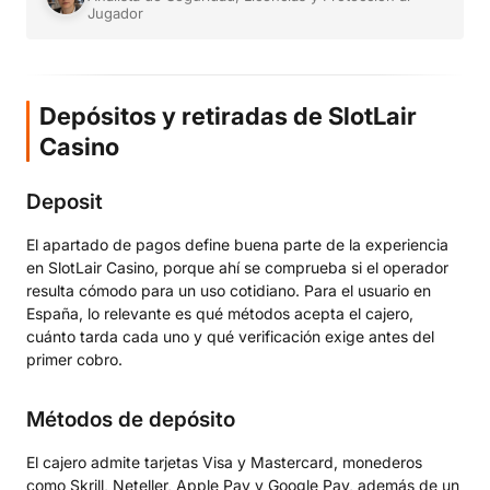
Jugador
Depósitos y retiradas de SlotLair
Casino
Deposit
El apartado de pagos define buena parte de la experiencia
en SlotLair Casino, porque ahí se comprueba si el operador
resulta cómodo para un uso cotidiano. Para el usuario en
España, lo relevante es qué métodos acepta el cajero,
cuánto tarda cada uno y qué verificación exige antes del
primer cobro.
Métodos de depósito
El cajero admite tarjetas Visa y Mastercard, monederos
como Skrill, Neteller, Apple Pay y Google Pay, además de un