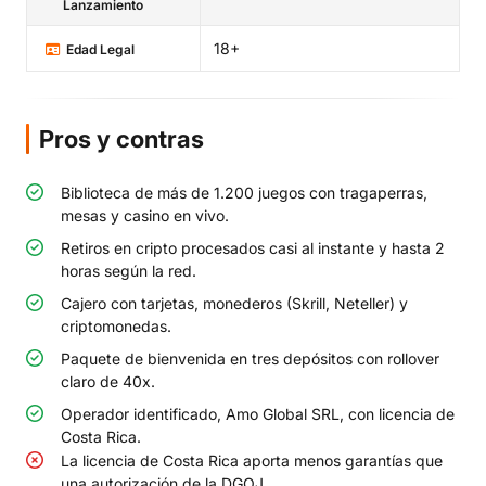
Lanzamiento
18+
Edad Legal
Pros y contras
Biblioteca de más de 1.200 juegos con tragaperras,
mesas y casino en vivo.
Retiros en cripto procesados casi al instante y hasta 2
horas según la red.
Cajero con tarjetas, monederos (Skrill, Neteller) y
criptomonedas.
Paquete de bienvenida en tres depósitos con rollover
claro de 40x.
Operador identificado, Amo Global SRL, con licencia de
Costa Rica.
La licencia de Costa Rica aporta menos garantías que
una autorización de la DGOJ.