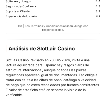
Software y Juegos
4.4
Seguridad y Confianza
4.3
Soporte al Cliente
3.9
Experiencia de Usuario
4.2
18+ | Los Términos y Condiciones aplican. Juega con
responsabilidad.
Análisis de SlotLair Casino
SlotLair Casino, revisado en 28 julio 2026, invita a una
lectura equilibrada para España: hay rasgos claros de
estructura internacional, aunque no todas las piezas
regulatorias aparecen igual de documentadas. Eso obliga a
tratar con cautela las cifras de bono, catálogo o velocidad
de pago que no estén respaldadas por fuentes consistentes.
El valor de esta ficha está en separar lo visible de lo
verificable.