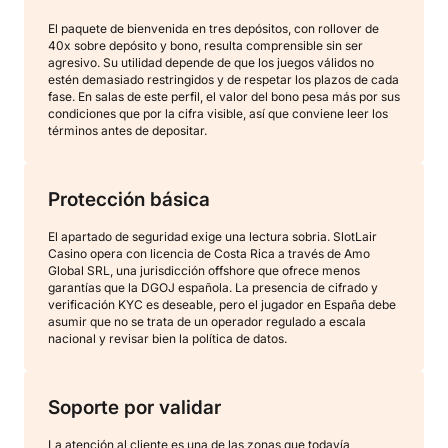
El paquete de bienvenida en tres depósitos, con rollover de
40x sobre depósito y bono, resulta comprensible sin ser
agresivo. Su utilidad depende de que los juegos válidos no
estén demasiado restringidos y de respetar los plazos de cada
fase. En salas de este perfil, el valor del bono pesa más por sus
condiciones que por la cifra visible, así que conviene leer los
términos antes de depositar.
Protección básica
El apartado de seguridad exige una lectura sobria. SlotLair
Casino opera con licencia de Costa Rica a través de Amo
Global SRL, una jurisdicción offshore que ofrece menos
garantías que la DGOJ española. La presencia de cifrado y
verificación KYC es deseable, pero el jugador en España debe
asumir que no se trata de un operador regulado a escala
nacional y revisar bien la política de datos.
Soporte por validar
La atención al cliente es una de las zonas que todavía