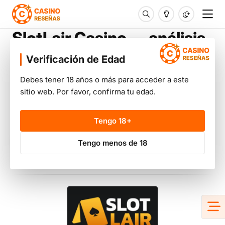
SlotLair Casino — análisis
de bonos y juegos
Verificación de Edad
Debes tener 18 años o más para acceder a este
Casino Reseñas
/
Reseñas
/
SlotLair Casino — análisis de bonos
sitio web. Por favor, confirma tu edad.
y juegos
Tengo 18+
Escrito por:
Elena Dragomir
,
Analista de Seguridad,
Licencias y Protección al Jugador
|
Verificado por:
Sofía Vega Torres
,
Especialista en Juegos de Casino y
Tengo menos de 18
Proveedores de Software
Última actualización julio 28, 2026, 16:56