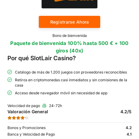
Registrarse Ahora
Bono de bienvenida
Paquete de bienvenida 100% hasta 500 € + 100
giros (40x)
Por qué SlotLair Casino?
Catálogo de más de 1.200 juegos con proveedores reconocibles
Retiros en criptomonedas casi inmediatos y sin comisiones de la
casa
Acceso desde navegador móvil sin necesidad de app
Velocidad de pago
24-72h
Valoración General
4.2/5
Bonos y Promociones
4.2
Banca y Velocidad de Pago
4.1