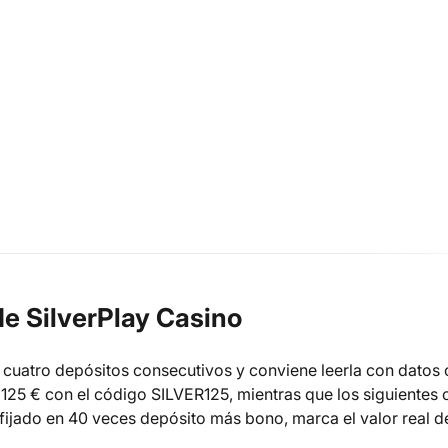
e SilverPlay Casino
n cuatro depósitos consecutivos y conviene leerla con datos 
ta 125 € con el código SILVER125, mientras que los siguiente
, fijado en 40 veces depósito más bono, marca el valor real 