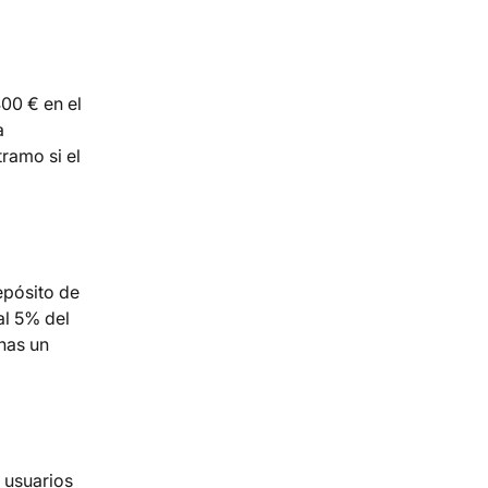
00 € en el
a
ramo si el
epósito de
al 5% del
nas un
 usuarios