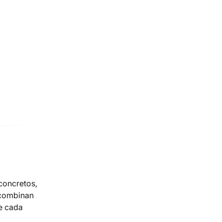
concretos,
s combinan
de cada