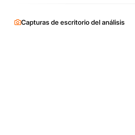
Capturas de escritorio del análisis