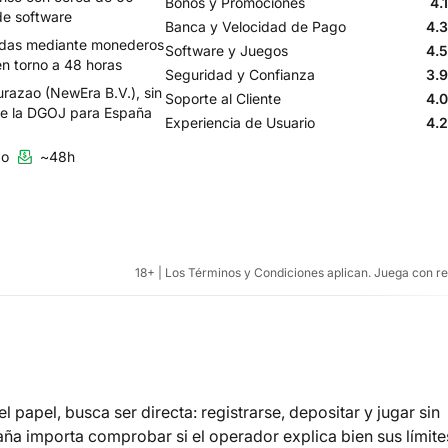
Bonos y Promociones
4.1
e software
Banca y Velocidad de Pago
4.3
idas mediante monederos
Software y Juegos
4.5
en torno a 48 horas
Seguridad y Confianza
3.9
urazao (NewEra B.V.), sin
Soporte al Cliente
4.0
de la DGOJ para España
Experiencia de Usuario
4.2
go
~48h
18+ | Los Términos y Condiciones aplican. Juega con re
 papel, busca ser directa: registrarse, depositar y jugar sin
ña importa comprobar si el operador explica bien sus límite