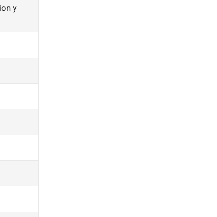
ion y