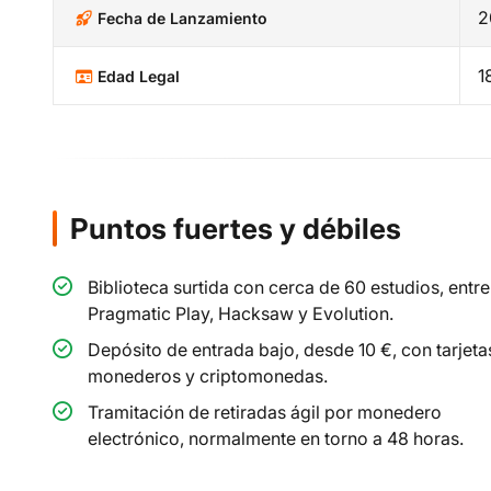
2
Fecha de Lanzamiento
1
Edad Legal
Puntos fuertes y débiles
Biblioteca surtida con cerca de 60 estudios, entre
Pragmatic Play, Hacksaw y Evolution.
Depósito de entrada bajo, desde 10 €, con tarjeta
monederos y criptomonedas.
Tramitación de retiradas ágil por monedero
electrónico, normalmente en torno a 48 horas.