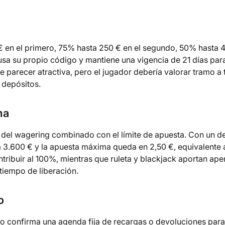
 € en el primero, 75% hasta 250 € en el segundo, 50% hasta 4
usa su propio código y mantiene una vigencia de 21 días par
 parecer atractiva, pero el jugador debería valorar tramo a t
 depósitos.
ma
lo del wagering combinado con el límite de apuesta. Con un d
a 3.600 € y la apuesta máxima queda en 2,50 €, equivalente 
tribuir al 100%, mientras que ruleta y blackjack aportan ape
tiempo de liberación.
o
no confirma una agenda fija de recargas o devoluciones para