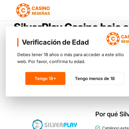
SilverPlay Casino bajo 
Verificación de Edad
Casino Reseñas
/
Reseñas
/
SilverPlay Casino bajo aná
Debes tener 18 años o más para acceder a este sitio
web. Por favor, confirma tu edad.
Escrito por:
Elena Dragomir
,
Analista de Segur
Especialista en Juego Móvil y Evaluación de Pl
Tengo 18+
Tengo menos de 18
Última actualización agosto 6, 2026, 17:56
Por qué Sil
Catálogo exte