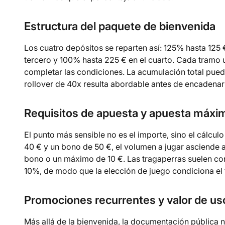
Estructura del paquete de bienvenida
Los cuatro depósitos se reparten así: 125% hasta 125
tercero y 100% hasta 225 € en el cuarto. Cada tramo 
completar las condiciones. La acumulación total puede
rollover de 40x resulta abordable antes de encadenar
Requisitos de apuesta y apuesta máxi
El punto más sensible no es el importe, sino el cálcu
40 € y un bono de 50 €, el volumen a jugar asciende 
bono o un máximo de 10 €. Las tragaperras suelen con
10%, de modo que la elección de juego condiciona el 
Promociones recurrentes y valor de us
Más allá de la bienvenida, la documentación pública 