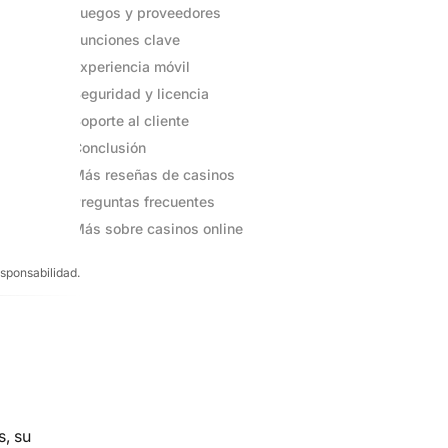
Juegos y proveedores
Funciones clave
Experiencia móvil
Seguridad y licencia
Soporte al cliente
Conclusión
Más reseñas de casinos
Preguntas frecuentes
Más sobre casinos online
sponsabilidad.
s, su