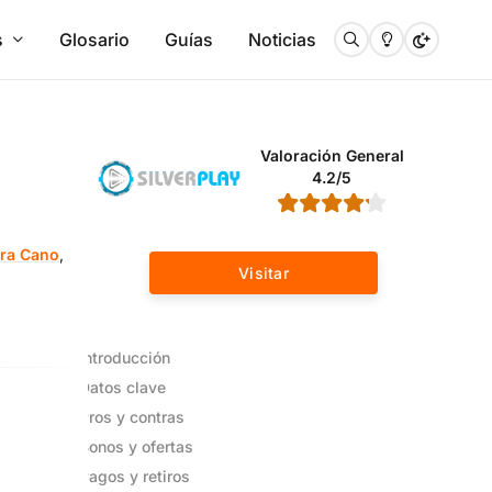
s
Glosario
Guías
Noticias
Valoración General
4.2/5
era Cano
,
Visitar
Introducción
Datos clave
Pros y contras
Bonos y ofertas
Pagos y retiros